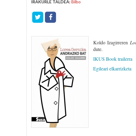
IRAKURLE TALDEA:
Bilbo
Koldo Izagirreren
Lo
dute.
IKUS Book trailerra
Egileari elkarrizketa