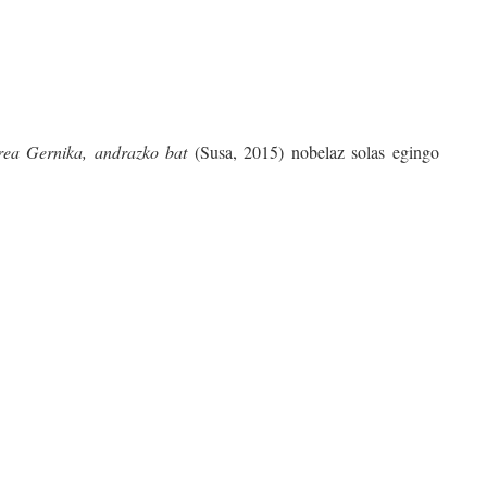
rea Gernika, andrazko bat
(Susa, 2015) nobelaz solas egingo