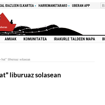
KAL IDAZLEEN ELKARTEA
HARREMANETARAKO
UBERAN APP
AMUAK
KOMUNITATEA
IRAKURLE TALDEEN MAPA
B
 bat" liburuaz solasean
at" liburuaz solasean