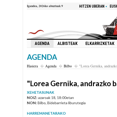
Igandea, 2026ko abuztuak 9
HITZEN UBERAN
EUS
AGENDA
ALBISTEAK
ELKARRIZKETAK
AGENDA
Hasiera
Agenda
Bilbo
"Lorea Gernika, andrazko
"Lorea Gernika, andrazko b
XEHETASUNAK
NOIZ:
azaroak 18, 18:00etan
NON:
Bilbo, Bidebarrieta liburutegia
HARREMANETARAKO