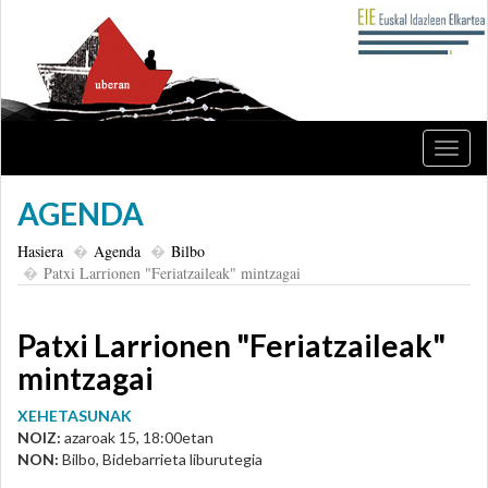
Nabig
ireki
edo
AGENDA
itxi
Hasiera
Agenda
Bilbo
Patxi Larrionen "Feriatzaileak" mintzagai
Patxi Larrionen "Feriatzaileak"
mintzagai
XEHETASUNAK
NOIZ:
azaroak 15, 18:00etan
NON:
Bilbo, Bidebarrieta liburutegia