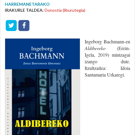
HARREMANETARAKO
IRAKURLE TALDEA:
Donostia (liburutegia)
Ingeborg Bachmann-en
Aldibereko
(Erein-
Igela, 2019) mintzagai
izango dute.
Itzultzailea: Idoia
Santamaria Urkaregi.