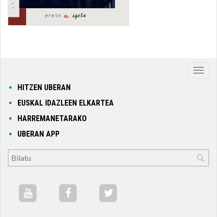
Nabig
ireki
HITZEN UBERAN
edo
EUSKAL IDAZLEEN ELKARTEA
itxi
HARREMANETARAKO
UBERAN APP