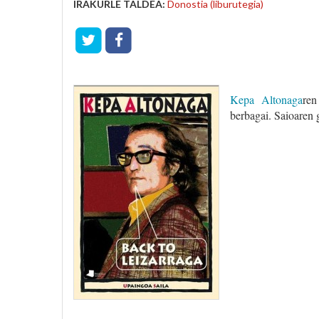
IRAKURLE TALDEA:
Donostia (liburutegia)
Kepa Altonaga
re
berbagai. Saioaren g