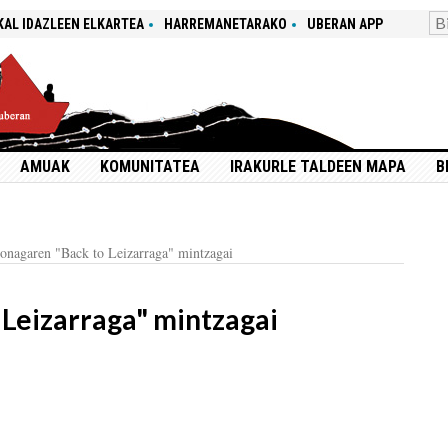
KAL IDAZLEEN ELKARTEA
HARREMANETARAKO
UBERAN APP
AMUAK
KOMUNITATEA
IRAKURLE TALDEEN MAPA
B
onagaren "Back to Leizarraga" mintzagai
Leizarraga" mintzagai