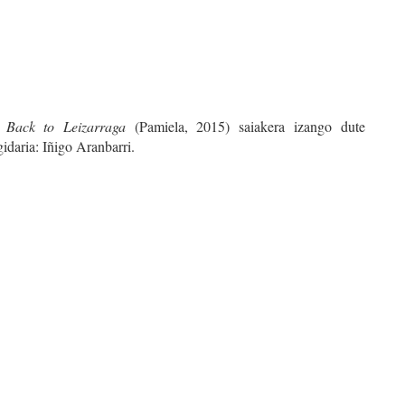
n
Back to Leizarraga
(Pamiela, 2015) saiakera izango dute
idaria: Iñigo Aranbarri.