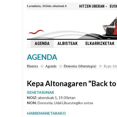
Larunbata, 2026ko abuztuak 8
HITZEN UBERAN
EUS
AGENDA
ALBISTEAK
ELKARRIZKETAK
AGENDA
Hasiera
Agenda
Donostia (liburutegia)
Kepa Alt
Kepa Altonagaren "Back to 
XEHETASUNAK
NOIZ:
abenduak 1, 19:30etan
NON:
Donostia, Udal Liburutegiko sotoa
HARREMANETARAKO