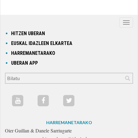
Nabig
ireki
HITZEN UBERAN
edo
EUSKAL IDAZLEEN ELKARTEA
itxi
HARREMANETARAKO
UBERAN APP
HARREMANETARAKO
Oier Guillan & Danele Sarriugarte