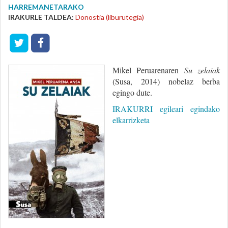
HARREMANETARAKO
IRAKURLE TALDEA:
Donostia (liburutegia)
Mikel Peruarenaren
Su zelaiak
(Susa, 2014) nobelaz berba
egingo dute.
IRAKURRI egileari egindako
elkarrizketa