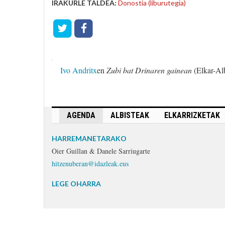
IRAKURLE TALDEA:
Donostia (liburutegia)
Ivo Andritx
en
Zubi bat Drinaren gainean
(Elkar-Alb
AGENDA
ALBISTEAK
ELKARRIZKETAK
HARREMANETARAKO
Oier Guillan & Danele Sarriugarte
hitzenuberan@idazleak.eus
LEGE OHARRA