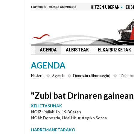
Larunbata, 2026ko abuztuak 8
HITZEN UBERAN
EUS
AGENDA
ALBISTEAK
ELKARRIZKETAK
AGENDA
Hasiera
Agenda
Donostia (liburutegia)
"Zubi ba
"Zubi bat Drinaren gainean
XEHETASUNAK
NOIZ:
irailak 16, 19:30etan
NON:
Donostia, Udal Liburutegiko Sotoa
HARREMANETARAKO