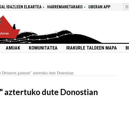
KAL IDAZLEEN ELKARTEA
HARREMANETARAKO
UBERAN APP
AMUAK
KOMUNITATEA
IRAKURLE TALDEEN MAPA
B
t Drinaren gainean" aztertuko dute Donostian
" aztertuko dute Donostian