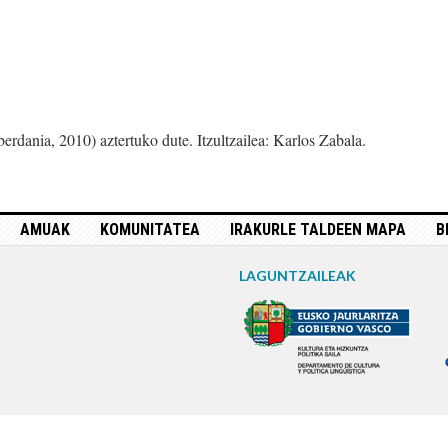
erdania, 2010) aztertuko dute. Itzultzailea: Karlos Zabala.
AMUAK
KOMUNITATEA
IRAKURLE TALDEEN MAPA
B
LAGUNTZAILEAK