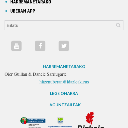
HARREMANETARAKO
UBERAN APP
HARREMANETARAKO
Oier Guillan & Danele Sarriugarte
hitzenuberan@idazleak.eus
LEGE OHARRA
LAGUNTZAILEAK