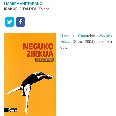
HARREMANETARAKO
IRAKURLE TALDEA:
Tolosa
Harkaitz Cano
rekin
Neguko
zirkua
(Susa, 2005) aztertuko
dute.