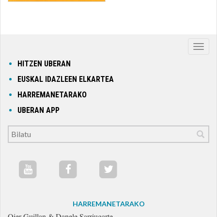
Nabig
ireki
HITZEN UBERAN
edo
EUSKAL IDAZLEEN ELKARTEA
itxi
HARREMANETARAKO
UBERAN APP
HARREMANETARAKO
Oier Guillan & Danele Sarriugarte