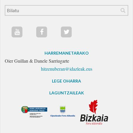
HARREMANETARAKO
Oier Guillan & Danele Sarriugarte
hitzenuberan@idazleak.eus
LEGE OHARRA
LAGUNTZAILEAK