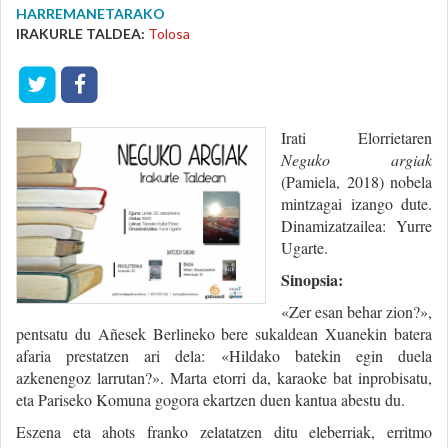
HARREMANETARAKO
IRAKURLE TALDEA:
Tolosa
Irati Elorrietaren
Neguko argiak
(Pamiela, 2018) nobela
mintzagai izango dute.
Dinamizatzailea: Yurre
Ugarte.
Sinopsia:
«Zer esan behar zion?»,
pentsatu du Añesek Berlineko bere sukaldean Xuanekin batera
afaria prestatzen ari dela: «Hildako batekin egin duela
azkenengoz larrutan?». Marta etorri da, karaoke bat inprobisatu,
eta Pariseko Komuna gogora ekartzen duen kantua abestu du.
Eszena eta ahots franko zelatatzen ditu eleberriak, erritmo