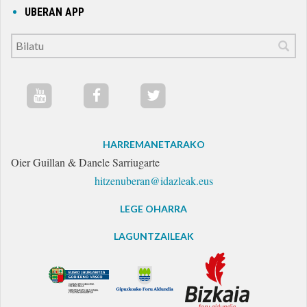
UBERAN APP
HARREMANETARAKO
Oier Guillan & Danele Sarriugarte
hitzenuberan@idazleak.eus
LEGE OHARRA
LAGUNTZAILEAK