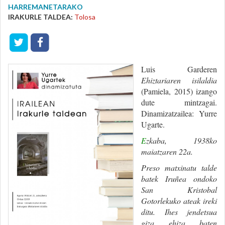
HARREMANETARAKO
IRAKURLE TALDEA:
Tolosa
Luis Garderen
Ehiztariaren isilaldia
(Pamiela, 2015) izango
dute mintzagai.
Dinamizatzailea: Yurre
Ugarte.
E
zkaba, 1938ko
maiatzaren 22a.
Preso matxinatu talde
batek Iruñea ondoko
San Kristobal
Gotorlekuko ateak ireki
ditu. Ihes jendetsua
giza ehiza baten