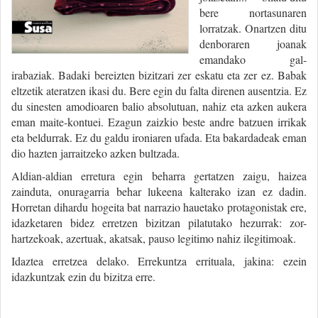
bere nortasunaren
lorratzak. Onartzen ditu
denboraren joanak
emandako gal-
irabaziak. Badaki bereizten bizitzari zer eskatu eta zer ez. Babak
eltzetik ateratzen ikasi du. Bere egin du falta direnen ausentzia. Ez
du sinesten amodioaren balio absolutuan, nahiz eta azken aukera
eman maite-kontuei. Ezagun zaizkio beste andre batzuen irrikak
eta beldurrak. Ez du galdu ironiaren ufada. Eta bakardadeak eman
dio hazten jarraitzeko azken bultzada.
Aldian-aldian erretura egin beharra gertatzen zaigu, haizea
zainduta, onuragarria behar lukeena kalterako izan ez dadin.
Horretan dihardu hogeita bat narrazio hauetako protagonistak ere,
idazketaren bidez erretzen bizitzan pilatutako hezurrak: zor-
hartzekoak, azertuak, akatsak, pauso legitimo nahiz ilegitimoak.
Idaztea erretzea delako. Errekuntza errituala, jakina: ezein
idazkuntzak ezin du bizitza erre.