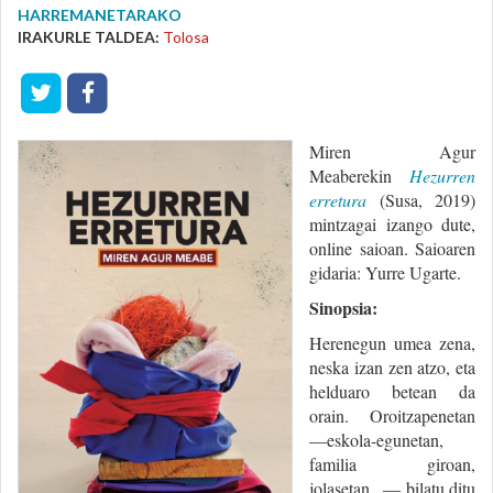
HARREMANETARAKO
IRAKURLE TALDEA:
Tolosa
Miren Agur
Meaberekin
Hezurren
erretura
(Susa, 2019)
mintzagai izango dute,
online saioan. Saioaren
gidaria: Yurre Ugarte.
Sinopsia:
Herenegun umea zena,
neska izan zen atzo, eta
helduaro betean da
orain. Oroitzapenetan
—eskola-egunetan,
familia giroan,
jolasetan...— bilatu ditu