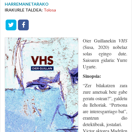
HARREMANETARAKO
IRAKURLE TALDEA:
Tolosa
Oier Guillanekin
VHS
(Susa, 2020) nobelaz
solas egingo dute.
Saioaren gidaria: Yurre
Ugarte.
Sinopsia:
“Zer bilakatzen zara
zure ametsak bete gabe
geratu ostean?”, galdetu
du Ilehoriak. “Pertsona
are interesgarriago bat”,
erantzun dio
detektibeak, jostalari.
Victor aktorea Madrilen