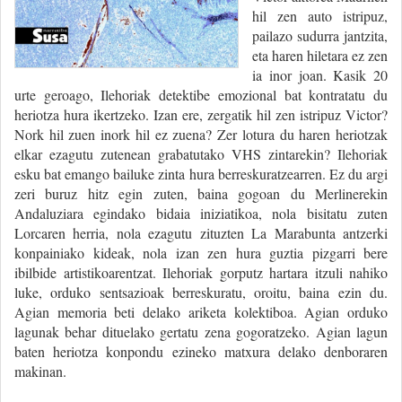
hil zen auto istripuz,
pailazo sudurra jantzita,
eta haren hiletara ez zen
ia inor joan. Kasik 20
urte geroago, Ilehoriak detektibe emozional bat kontratatu du
heriotza hura ikertzeko. Izan ere, zergatik hil zen istripuz Victor?
Nork hil zuen inork hil ez zuena? Zer lotura du haren heriotzak
elkar ezagutu zutenean grabatutako VHS zintarekin? Ilehoriak
esku bat emango bailuke zinta hura berreskuratzearren. Ez du argi
zeri buruz hitz egin zuten, baina gogoan du Merlinerekin
Andaluziara egindako bidaia iniziatikoa, nola bisitatu zuten
Lorcaren herria, nola ezagutu zituzten La Marabunta antzerki
konpainiako kideak, nola izan zen hura guztia pizgarri bere
ibilbide artistikoarentzat. Ilehoriak gorputz hartara itzuli nahiko
luke, orduko sentsazioak berreskuratu, oroitu, baina ezin du.
Agian memoria beti delako ariketa kolektiboa. Agian orduko
lagunak behar dituelako gertatu zena gogoratzeko. Agian lagun
baten heriotza konpondu ezineko matxura delako denboraren
makinan.