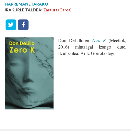
HARREMANETARAKO
IRAKURLE TALDEA:
Zarautz (Garoa)
Don DeLilloren
Zero K
(Meettok,
2016) mintzagai izango dute.
Itzultzailea: Aritz Gorrotxategi.