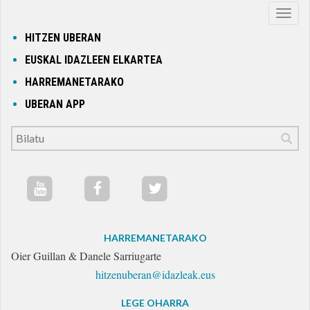
Nabig
ireki
HITZEN UBERAN
edo
EUSKAL IDAZLEEN ELKARTEA
itxi
HARREMANETARAKO
UBERAN APP
HARREMANETARAKO
Oier Guillan & Danele Sarriugarte
hitzenuberan@idazleak.eus
LEGE OHARRA