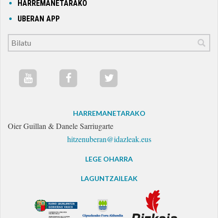
HARREMANETARAKO
UBERAN APP
HARREMANETARAKO
Oier Guillan & Danele Sarriugarte
hitzenuberan@idazleak.eus
LEGE OHARRA
LAGUNTZAILEAK