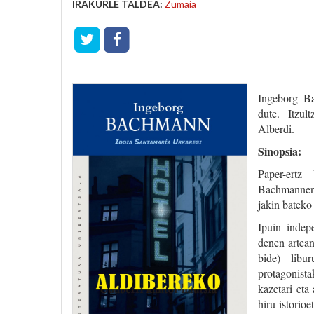
IRAKURLE TALDEA:
Zumaia
Ingeborg 
dute. Itzul
Alberdi.
Sinopsia:
Paper-ert
Bachmannent
jakin bateko 
Ipuin indep
denen artean
bide) libu
protagonista
kazetari eta
hiru istorio