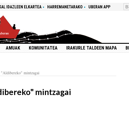
KAL IDAZLEEN ELKARTEA
HARREMANETARAKO
UBERAN APP
AMUAK
KOMUNITATEA
IRAKURLE TALDEEN MAPA
B
"Aldibereko" mintzagai
ibereko" mintzagai