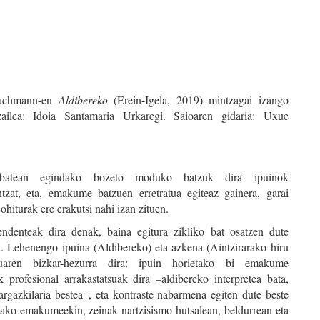
Bachmann-en
Aldibereko
(Erein-Igela, 2019) mintzagai izango
tzailea: Idoia Santamaria Urkaregi. Saioaren gidaria: Uxue
z batean egindako bozeto moduko batzuk dira ipuinok
zat, eta, emakume batzuen erretratua egiteaz gainera, garai
ohiturak ere erakutsi nahi izan zituen.
endenteak dira denak, baina egitura zikliko bat osatzen dute
. Lehenengo ipuina (Aldibereko) eta azkena (Aintzirarako hiru
ruaren bizkar-hezurra dira: ipuin horietako bi emakume
k profesional arrakastatsuak dira –aldibereko interpretea bata,
 argazkilaria bestea–, eta kontraste nabarmena egiten dute beste
etako emakumeekin, zeinak nartzisismo hutsalean, beldurrean eta