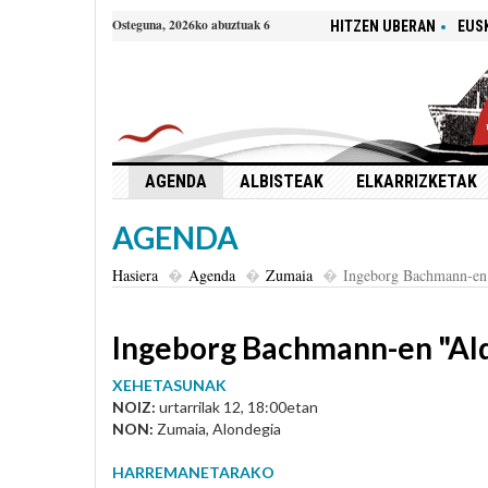
Osteguna, 2026ko abuztuak 6
HITZEN UBERAN
EUS
AGENDA
ALBISTEAK
ELKARRIZKETAK
AGENDA
Hasiera
Agenda
Zumaia
Ingeborg Bachmann-en 
Ingeborg Bachmann-en "Ald
XEHETASUNAK
NOIZ:
urtarrilak 12, 18:00etan
NON:
Zumaia, Alondegia
HARREMANETARAKO