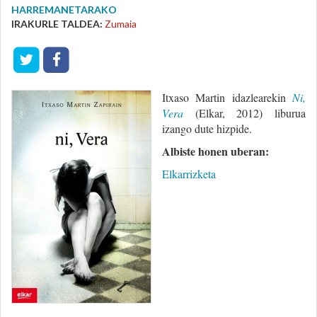
HARREMANETARAKO
IRAKURLE TALDEA:
Zumaia
Itxaso Martin idazlearekin
Ni,
Vera
(Elkar, 2012) liburua
izango dute hizpide.
Albiste honen uberan:
Elkarrizketa