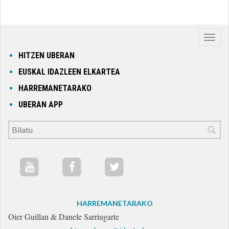
Nabig
ireki
HITZEN UBERAN
edo
EUSKAL IDAZLEEN ELKARTEA
itxi
HARREMANETARAKO
UBERAN APP
HARREMANETARAKO
Oier Guillan & Danele Sarriugarte