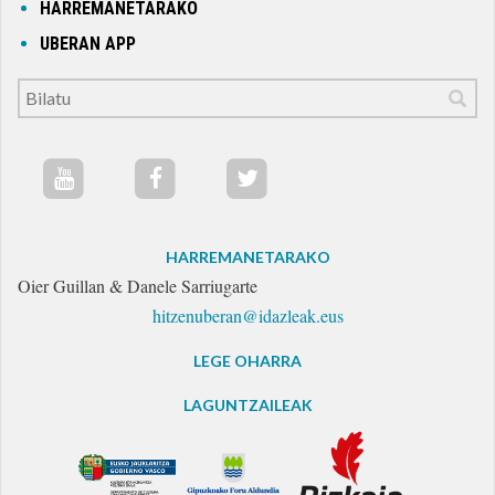
HARREMANETARAKO
UBERAN APP
HARREMANETARAKO
Oier Guillan & Danele Sarriugarte
hitzenuberan@idazleak.eus
LEGE OHARRA
LAGUNTZAILEAK