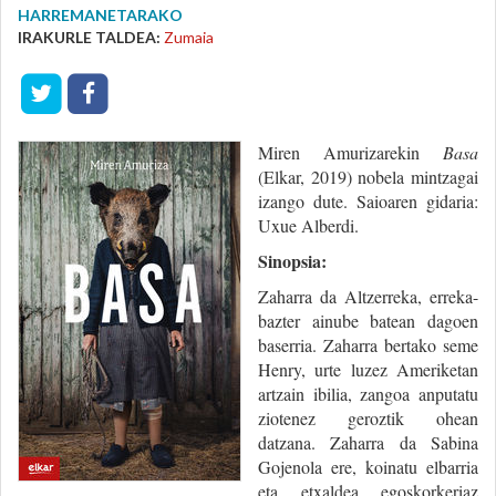
HARREMANETARAKO
IRAKURLE TALDEA:
Zumaia
Miren Amurizarekin
Basa
(Elkar, 2019) nobela mintzagai
izango dute. Saioaren gidaria:
Uxue Alberdi.
Sinopsia:
Zaharra da Altzerreka, erreka-
bazter ainube batean dagoen
baserria. Zaharra bertako seme
Henry, urte luzez Ameriketan
artzain ibilia, zangoa anputatu
ziotenez geroztik ohean
datzana. Zaharra da Sabina
Gojenola ere, koinatu elbarria
eta etxaldea egoskorkeriaz