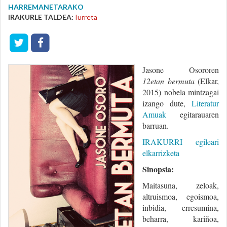
HARREMANETARAKO
IRAKURLE TALDEA:
Iurreta
Jasone Osororen
12etan bermuta
(Elkar,
2015) nobela mintzagai
izango dute,
Literatur
Amuak
egitarauaren
barruan.
IRAKURRI egileari
elkarrizketa
Sinopsia:
Maitasuna, zeloak,
altruismoa, egoismoa,
inbidia, erresumina,
beharra, kariñoa,