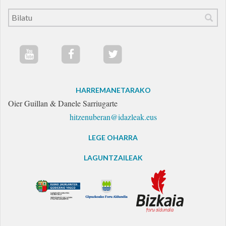
HARREMANETARAKO
Oier Guillan & Danele Sarriugarte
hitzenuberan@idazleak.eus
LEGE OHARRA
LAGUNTZAILEAK