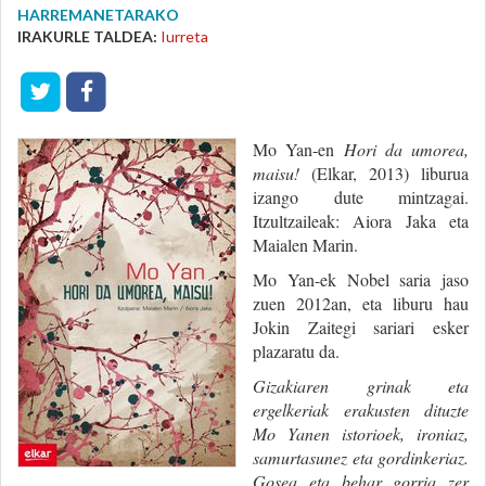
HARREMANETARAKO
IRAKURLE TALDEA:
Iurreta
Mo Yan-en
Hori da umorea,
maisu!
(Elkar, 2013) liburua
izango dute mintzagai.
Itzultzaileak: Aiora Jaka eta
Maialen Marin.
Mo Yan-ek Nobel saria jaso
zuen 2012an, eta liburu hau
Jokin Zaitegi sariari esker
plazaratu da.
Gizakiaren grinak eta
ergelkeriak erakusten dituzte
Mo Yanen istorioek, ironiaz,
samurtasunez eta gordinkeriaz.
Gosea eta behar gorria zer