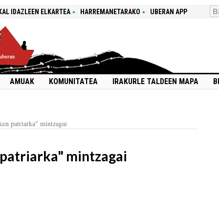
KAL IDAZLEEN ELKARTEA
HARREMANETARAKO
UBERAN APP
AMUAK
KOMUNITATEA
IRAKURLE TALDEEN MAPA
B
en patriarka" mintzagai
patriarka" mintzagai