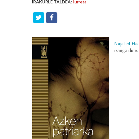
IRAKURLE TALDEA:
Iurreta
Najat el Ha
izango dute.