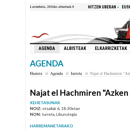
Larunbata, 2026ko abuztuak 8
HITZEN UBERAN
EUS
AGENDA
ALBISTEAK
ELKARRIZKETAK
AGENDA
Hasiera
Agenda
Iurreta
Najat el Hachmiren "Azk
Najat el Hachmiren "Azken 
XEHETASUNAK
NOIZ:
otsailak 6, 18:30etan
NON:
Iurreta, Liburutegia
HARREMANETARAKO