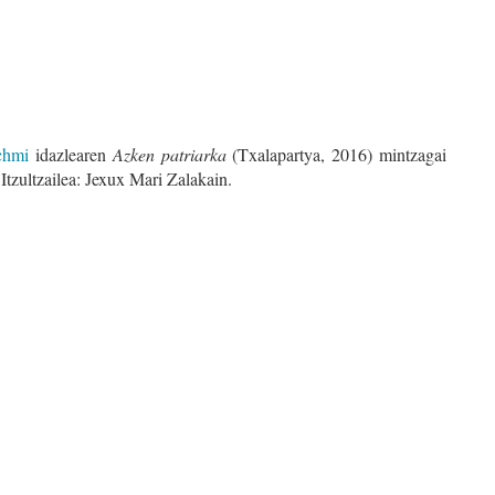
chmi
idazlearen
Azken patriarka
(Txalapartya, 2016) mintzagai
 Itzultzailea: Jexux Mari Zalakain.