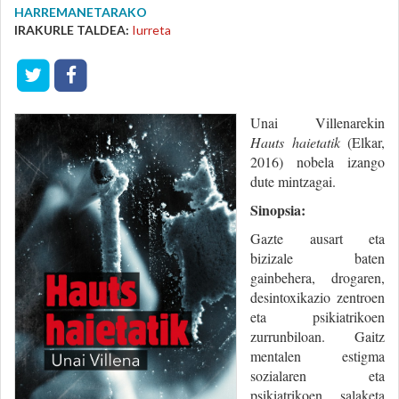
HARREMANETARAKO
IRAKURLE TALDEA:
Iurreta
Unai Villenarekin
Hauts haietatik
(Elkar,
2016) nobela izango
dute mintzagai.
Sinopsia:
Gazte ausart eta
bizizale baten
gainbehera, drogaren,
desintoxikazio zentroen
eta psikiatrikoen
zurrunbiloan. Gaitz
mentalen estigma
sozialaren eta
psikiatrikoen salaketa