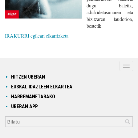
dugu batetik,
adiskidetasunaren eta
bizitzaren laudorioa,
bestetik.
IRAKURRI egileari elkarrizketa
Nabig
ireki
HITZEN UBERAN
edo
EUSKAL IDAZLEEN ELKARTEA
itxi
HARREMANETARAKO
UBERAN APP