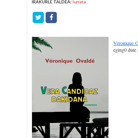
IRAKURLE TALDEA:
Iurreta
Veronique 
eging0 dute s