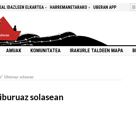
KAL IDAZLEEN ELKARTEA
HARREMANETARAKO
UBERAN APP
AMUAK
KOMUNITATEA
IRAKURLE TALDEEN MAPA
B
" liburuaz solasean
iburuaz solasean