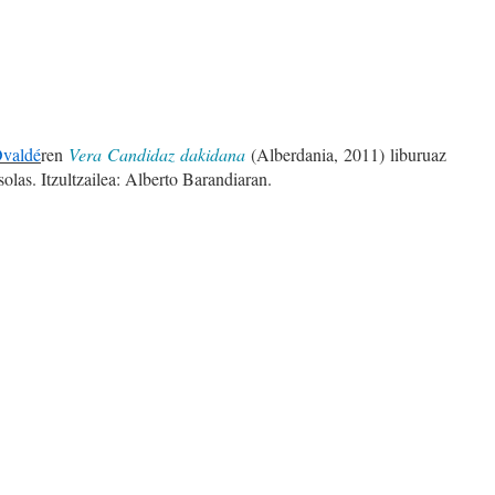
Ovaldé
ren
Vera Candidaz dakidana
(Alberdania, 2011) liburuaz
olas. Itzultzailea: Alberto Barandiaran.