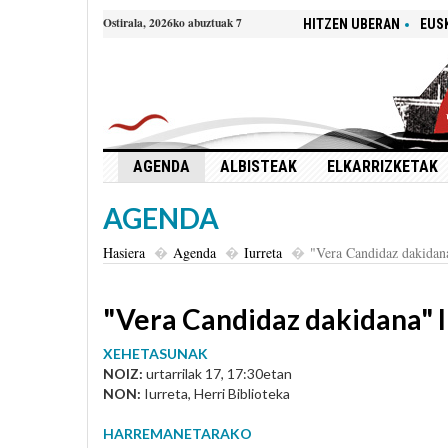
Ostirala, 2026ko abuztuak 7
HITZEN UBERAN
EUS
AGENDA
ALBISTEAK
ELKARRIZKETAK
AGENDA
Hasiera
Agenda
Iurreta
"Vera Candidaz dakidana
"Vera Candidaz dakidana" l
XEHETASUNAK
NOIZ:
urtarrilak 17, 17:30etan
NON:
Iurreta, Herri Biblioteka
HARREMANETARAKO