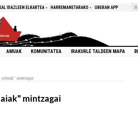
KAL IDAZLEEN ELKARTEA
HARREMANETARAKO
UBERAN APP
AMUAK
KOMUNITATEA
IRAKURLE TALDEEN MAPA
B
 zelaiak" mintzagai
aiak" mintzagai