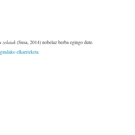
u zelaiak
(Susa, 2014) nobelaz berba egingo dute.
indako elkarrizketa