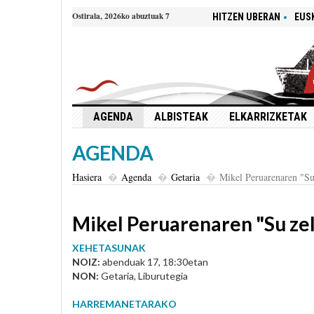
Ostirala, 2026ko abuztuak 7
HITZEN UBERAN
EUS
AGENDA
ALBISTEAK
ELKARRIZKETAK
AGENDA
Hasiera
Agenda
Getaria
Mikel Peruarenaren "Su
Mikel Peruarenaren "Su zel
XEHETASUNAK
NOIZ:
abenduak 17, 18:30etan
NON:
Getaria, Liburutegia
HARREMANETARAKO