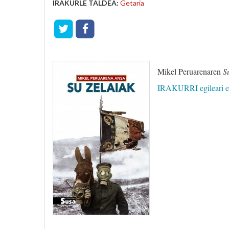
IRAKURLE TALDEA:
Getaria
Mikel Peruarenaren
S
IRAKURRI egileari eg