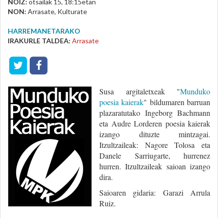
NOIZ:
otsailak 15, 18:15etan
NON:
Arrasate, Kulturate
HARREMANETARAKO
IRAKURLE TALDEA:
Arrasate
Susa argitaletxeak "
Munduko
poesia kaierak
" bildumaren barruan
plazaratutako Ingeborg Bachmann
eta Audre Lorderen poesia kaierak
izango dituzte mintzagai.
Itzultzaileak: Nagore Tolosa eta
Danele Sarriugarte, hurrenez
hurren. Itzultzaileak saioan izango
dira.
Saioaren gidaria: Garazi Arrula
Ruiz.