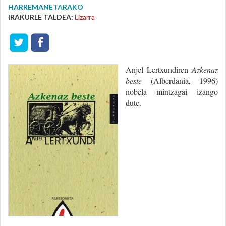
HARREMANETARAKO
IRAKURLE TALDEA:
Lizarra
Anjel Lertxundiren
Azkenaz
beste
(Alberdania, 1996)
nobela mintzagai izango
dute.