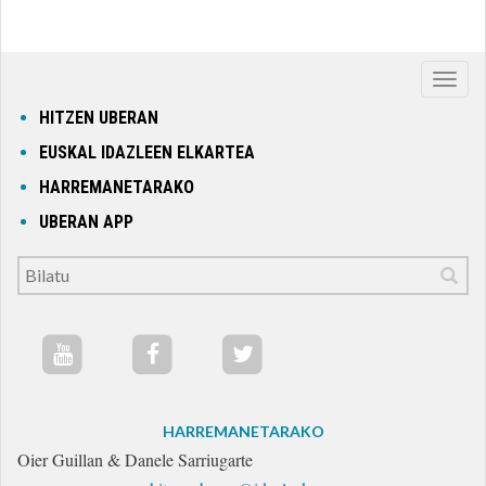
Nabig
ireki
HITZEN UBERAN
edo
EUSKAL IDAZLEEN ELKARTEA
itxi
HARREMANETARAKO
UBERAN APP
HARREMANETARAKO
Oier Guillan & Danele Sarriugarte