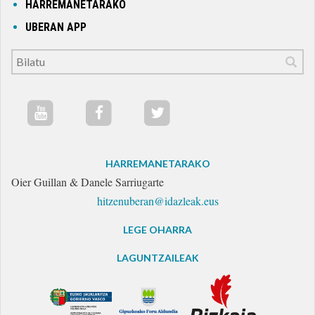
HARREMANETARAKO
UBERAN APP
HARREMANETARAKO
Oier Guillan & Danele Sarriugarte
hitzenuberan@idazleak.eus
LEGE OHARRA
LAGUNTZAILEAK