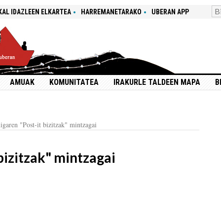
KAL IDAZLEEN ELKARTEA
HARREMANETARAKO
UBERAN APP
AMUAK
KOMUNITATEA
IRAKURLE TALDEEN MAPA
B
igaren "Post-it bizitzak" mintzagai
bizitzak" mintzagai