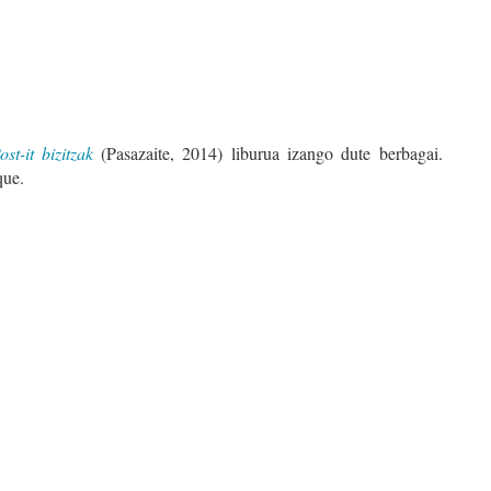
ost-it bizitzak
(Pasazaite, 2014) liburua izango dute berbagai.
que.