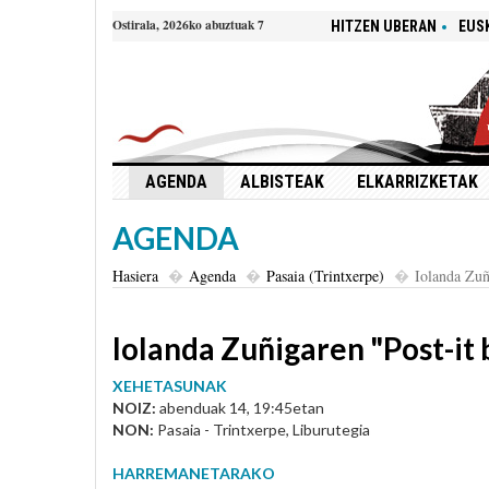
Ostirala, 2026ko abuztuak 7
HITZEN UBERAN
EUS
AGENDA
ALBISTEAK
ELKARRIZKETAK
AGENDA
Hasiera
Agenda
Pasaia (Trintxerpe)
Iolanda Zuñ
Iolanda Zuñigaren "Post-it 
XEHETASUNAK
NOIZ:
abenduak 14, 19:45etan
NON:
Pasaia - Trintxerpe, Liburutegia
HARREMANETARAKO