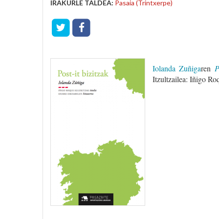
IRAKURLE TALDEA:
Pasaia (Trintxerpe)
Iolanda Zuñiga
ren
P
Itzultzailea: Iñigo Ro