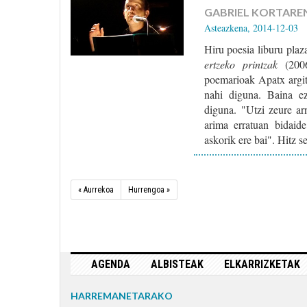
GABRIEL KORTARE
Asteazkena, 2014-12-03
Hiru poesia liburu pla
ertzeko printzak
(200
poemarioak Apatx argit
nahi diguna. Baina ez
diguna. "Utzi zeure arn
arima erratuan bidaid
askorik ere bai". Hitz 
« Aurrekoa
Hurrengoa »
AGENDA
ALBISTEAK
ELKARRIZKETAK
HARREMANETARAKO