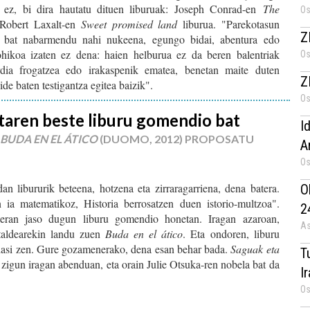
 ez, bi dira hautatu dituen liburuak: Joseph Conrad-en
The
Os
 Robert Laxalt-en
Sweet promised land
liburua. "Parekotasun
Z
o bat nabarmendu nahi nukeena, egungo bidai, abentura edo
ohikoa izaten ez dena: haien helburua ez da beren balentriak
Os
rdia frogatzea edo irakaspenik ematea, benetan maite duten
Z
de baten testigantza egitea baizik".
Os
taren beste liburu gomendio bat
I
BUDA EN EL ÁTICO
(DUOMO, 2012) PROPOSATU
A
Os
an libururik beteena, hotzena eta zirraragarriena, dena batera.
O
 ia matematikoz, Historia berrosatzen duen istorio-multzoa".
2
an jaso dugun liburu gomendio honetan. Iragan azaroan,
As
 taldearekin landu zuen
Buda en el ático
. Eta ondoren, liburu
asi zen. Gure gozamenerako, dena esan behar bada.
Saguak eta
T
 zigun iragan abenduan, eta orain Julie Otsuka-ren nobela bat da
I
Os