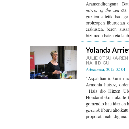
Aramendirengana. Bat
mirror of the sea
eta
guztien artetik badag
oroitzapen liburuetan 
erakustea, beren ausa
bizimodu baten eta lanbi
Yolanda Arrie
JULIE OTSUKA-REN
NAHI DIGU
Asteazkena, 2015-02-04
"Aspaldian irakurri dud
Armonia hutsez, orden
Hala dio Hitzen Uber
Hondarribiko irakurle
gomendio hau idazten h
gizonak
liburu aholkatu
proposatu nahi diguna.