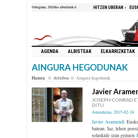
Osteguna, 2026ko abuztuak 6
HITZEN UBERAN
EUS
AGENDA
ALBISTEAK
ELKARRIZKETAK
AINGURA HEGODUNAK
Hasiera
Artxiboa
Aingura hegodunak
Javier Aramen
JOSEPH CONRAD E
DITU
Asteazkena, 2015-02-18
Javier Aramendi
Euska
batean. Iaz, lehen poes
solaskide izan genuen