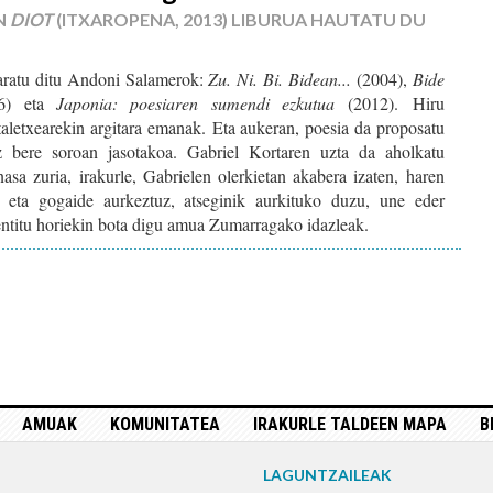
N
DIOT
(ITXAROPENA, 2013) LIBURUA HAUTATU DU
zaratu ditu Andoni Salamerok:
Zu. Ni. Bi. Bidean...
(2004),
Bide
6) eta
Japonia: poesiaren sumendi ezkutua
(2012). Hiru
aletxearekin argitara emanak. Eta aukeran, poesia da proposatu
 bere soroan jasotakoa. Gabriel Kortaren uzta da aholkatu
asa zuria, irakurle, Gabrielen olerkietan akabera izaten, haren
e eta gogaide aurkeztuz, atseginik aurkituko duzu, une eder
sentitu horiekin bota digu amua Zumarragako idazleak.
AMUAK
KOMUNITATEA
IRAKURLE TALDEEN MAPA
B
LAGUNTZAILEAK