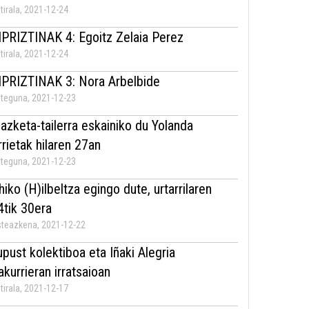
tirala, 2021-12-24
IPRIZTINAK 4: Egoitz Zelaia Perez
tirala, 2021-12-24
IPRIZTINAK 3: Nora Arbelbide
teguna, 2021-12-23
dazketa-tailerra eskainiko du Yolanda
rrietak hilaren 27an
teguna, 2021-12-23
hiko (H)ilbeltza egingo dute, urtarrilaren
4tik 30era
teazkena, 2021-12-22
upust kolektiboa eta Iñaki Alegria
rakurrieran irratsaioan
tirala, 2021-12-17