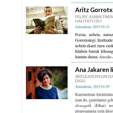
Aritz Gorrotx
FELIPE JUARISTIRE
HAUTATU DU
Asteazkena, 2015-01-21
Poesia, nobela, narra
Gorrotxategi. Itzultzail
nobela ekarri zuen eusk
hilabete batzuk lehenag
hautatu duena:
Airezko
Ana Jakaren 
REFLEJOS EN UN 
DIGU
Asteazkena, 2015-01-07
Kazetaritzan lizentziat
izan du, gaztelaniaz geh
diruagatik
(Elkar) nob
proposamena egin diogu