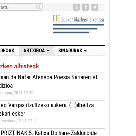
IDEOAK
ARTXIBOA
SINADURAK
zken albisteak
bian da Nafar Ateneoa Poesia Sariaren VI.
dizioa
teguna, 2021-12-30
red Vargas itzultzeko aukera, (H)ilbeltza
ekari esker
teazkena, 2021-12-29
IPRIZTINAK 5: Katixa Dolhare-Zaldunbide