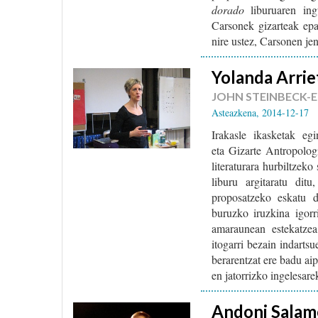
dorado
liburuaren ingu
Carsonek gizarteak epa
nire ustez, Carsonen jen
Yolanda Arrie
JOHN STEINBECK-
Asteazkena, 2014-12-17
Irakasle ikasketak eg
eta Gizarte Antropologi
literaturara hurbiltzeko
liburu argitaratu dit
proposatzeko eskatu
buruzko iruzkina igorr
amaraunean estekatzea
itogarri bezain indarts
berarentzat ere badu ai
en jatorrizko ingelesar
Andoni Salam