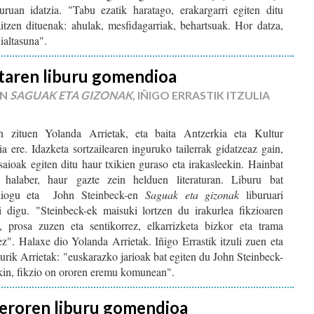
ruan idatzia. "Tabu ezatik haratago, erakargarri egiten ditu
itzen dituenak: ahulak, mesfidagarriak, behartsuak. Hor datza,
ialtasuna".
taren liburu gomendioa
EN
SAGUAK ETA GIZONAK
, IÑIGO ERRASTIK ITZULIA
in zituen Yolanda Arrietak, eta baita Antzerkia eta Kultur
a ere. Idazketa sortzailearen inguruko tailerrak gidatzeaz gain,
 saioak egiten ditu haur txikien guraso eta irakasleekin. Hainbat
u, halaber, haur gazte zein helduen literaturan. Liburu bat
 diogu eta John Steinbeck-en
Saguak eta gizonak
liburuari
i digu. "Steinbeck-ek maisuki lortzen du irakurlea fikzioaren
, prosa zuzen eta sentikorrez, elkarrizketa bizkor eta trama
uez". Halaxe dio Yolanda Arrietak. Iñigo Errastik itzuli zuen eta
purik Arrietak: "euskarazko jarioak bat egiten du John Steinbeck-
ekin, fikzio on ororen eremu komunean".
eroren liburu gomendioa