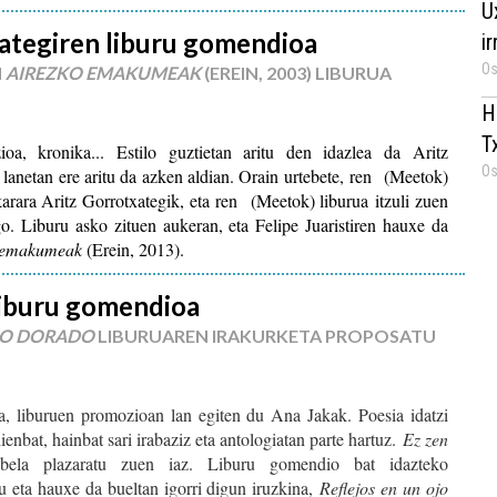
U
ategiren liburu gomendioa
i
Os
N
AIREZKO EMAKUMEAK
(EREIN, 2003) LIBURUA
H
T
zioa, kronika... Estilo guztietan aritu den idazlea da Aritz
Os
e lanetan ere aritu da azken aldian. Orain urtebete,
ren
(Meetok)
arara Aritz Gorrotxategik, eta
ren
(Meetok) liburua itzuli zuen
o. Liburu asko zituen aukeran, eta Felipe Juaristiren hauxe da
 emakumeak
(Erein, 2013).
liburu gomendioa
OJO DORADO
LIBURUAREN IRAKURKETA PROPOSATU
ua, liburuen promozioan lan egiten du Ana Jakak. Poesia idatzi
ienbat, hainbat sari irabaziz eta antologiatan parte hartuz.
Ez zen
ela plazaratu zuen iaz. Liburu gomendio bat idazteko
 eta hauxe da bueltan igorri digun iruzkina,
Reflejos en un ojo