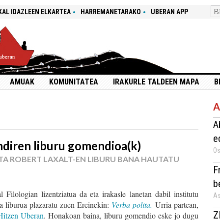
KAL IDAZLEEN ELKARTEA
HARREMANETARAKO
UBERAN APP
AMUAK
KOMUNITATEA
IRAKURLE TALDEEN MAPA
B
A
A
e
diren liburu gomendioa(k)
Os
TA ROBERT LAXALT-EN LIBURU BANA HAUTATU
F
b
l Filologian lizentziatua da eta irakasle lanetan dabil institutu
As
ia liburua plazaratu zuen Ereinekin:
Verba polita.
Urria partean,
Z
Hitzen Uberan
. Honakoan baina, liburu gomendio eske jo dugu