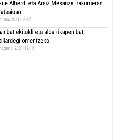
xue Alberdi eta Araiz Mesanza Irakurrieran
rratsaioan
tirala, 2021-12-17
ainbat ekitaldi eta aldarrikapen bat,
xillardegi omentzeko
teguna, 2021-12-16