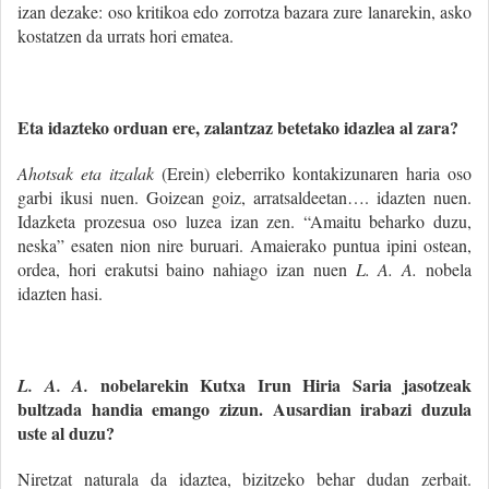
izan dezake: oso kritikoa edo zorrotza bazara zure lanarekin, asko
kostatzen da urrats hori ematea.
Eta idazteko orduan ere, zalantzaz betetako idazlea al zara?
Ahotsak eta itzalak
(Erein) eleberriko kontakizunaren haria oso
garbi ikusi nuen. Goizean goiz, arratsaldeetan…. idazten nuen.
Idazketa prozesua oso luzea izan zen. “Amaitu beharko duzu,
neska” esaten nion nire buruari. Amaierako puntua ipini ostean,
ordea, hori erakutsi baino nahiago izan nuen
L. A. A.
nobela
idazten hasi.
nobelarekin Kutxa Irun Hiria Saria jasotzeak
L. A. A.
bultzada handia emango zizun. Ausardian irabazi duzula
uste al duzu?
Niretzat naturala da idaztea, bizitzeko behar dudan zerbait.