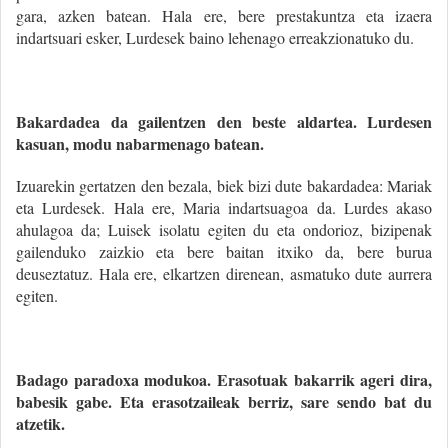
gara, azken batean. Hala ere, bere prestakuntza eta izaera
indartsuari esker, Lurdesek baino lehenago erreakzionatuko du.
Bakardadea da gailentzen den beste aldartea. Lurdesen
kasuan, modu nabarmenago batean.
Izuarekin gertatzen den bezala, biek bizi dute bakardadea: Mariak
eta Lurdesek. Hala ere, Maria indartsuagoa da. Lurdes akaso
ahulagoa da; Luisek isolatu egiten du eta ondorioz, bizipenak
gailenduko zaizkio eta bere baitan itxiko da, bere burua
deuseztatuz. Hala ere, elkartzen direnean, asmatuko dute aurrera
egiten.
Badago paradoxa modukoa. Erasotuak bakarrik ageri dira,
babesik gabe. Eta erasotzaileak berriz, sare sendo bat du
atzetik.