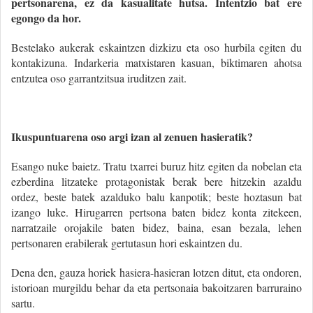
pertsonarena, ez da kasualitate hutsa. Intentzio bat ere
egongo da hor.
Bestelako aukerak eskaintzen dizkizu eta oso hurbila egiten du
kontakizuna. Indarkeria matxistaren kasuan, biktimaren ahotsa
entzutea oso garrantzitsua iruditzen zait.
Ikuspuntuarena oso argi izan al zenuen hasieratik?
Esango nuke baietz. Tratu txarrei buruz hitz egiten da nobelan eta
ezberdina litzateke protagonistak berak bere hitzekin azaldu
ordez, beste batek azalduko balu kanpotik; beste hoztasun bat
izango luke. Hirugarren pertsona baten bidez konta zitekeen,
narratzaile orojakile baten bidez, baina, esan bezala, lehen
pertsonaren erabilerak gertutasun hori eskaintzen du.
Dena den, gauza horiek hasiera-hasieran lotzen ditut, eta ondoren,
istorioan murgildu behar da eta pertsonaia bakoitzaren barruraino
sartu.