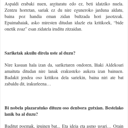
Aspaldi erabaki nuen, argitaratu edo ez, beti idatziko nuela.
Zentzu horretan, sariak ez du nire eguneroko jarduna aldatu,
baina poz handia eman zidan bultzada hori jasotzeak.
Epaimahaiak, asko miresten ditudan idazle eta kritikoek, “bide
onetik zoaz” esan zidatela iruditu zitzaidan.
Sariketak akuilu direla uste al duzu?
Nire kasuan hala izan da, sariketaren ondoren, Iñaki Aldekoari
amaituta ditudan nire lanak erakusteko aukera izan bainuen.
Badakit jendea oso kritikoa dela sariekin, baina niri ate bat
zabaldu dit, irakurleena…
Bi nobela plazaratuko dituzu oso denbora gutxian. Bestelako
lanik ba al duzu?
Baditut poemak, ipuinen bat... Eta ideia eta asmo ugari… Orain