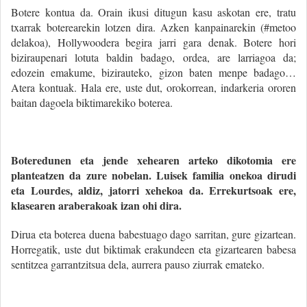
Botere kontua da. Orain ikusi ditugun kasu askotan ere, tratu
txarrak boterearekin lotzen dira. Azken kanpainarekin (#metoo
delakoa), Hollywoodera begira jarri gara denak. Botere hori
biziraupenari lotuta baldin badago, ordea, are larriagoa da;
edozein emakume, bizirauteko, gizon baten menpe badago…
Atera kontuak. Hala ere, uste dut, orokorrean, indarkeria ororen
baitan dagoela biktimarekiko boterea.
Boteredunen eta jende xehearen arteko dikotomia ere
planteatzen da zure nobelan. Luisek familia onekoa dirudi
eta Lourdes, aldiz, jatorri xehekoa da. Errekurtsoak ere,
klasearen araberakoak izan ohi dira.
Dirua eta boterea duena babestuago dago sarritan, gure gizartean.
Horregatik, uste dut biktimak erakundeen eta gizartearen babesa
sentitzea garrantzitsua dela, aurrera pauso ziurrak emateko.