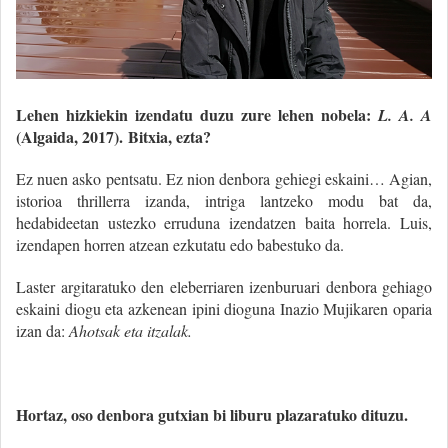
Lehen hizkiekin izendatu duzu zure lehen nobela:
L. A. A
(Algaida, 2017).
Bitxia, ezta?
Ez nuen asko pentsatu. Ez nion denbora gehiegi eskaini… Agian,
istorioa thrillerra izanda, intriga lantzeko modu bat da,
hedabideetan ustezko erruduna izendatzen baita horrela. Luis,
izendapen horren atzean ezkutatu edo babestuko da.
Laster argitaratuko den eleberriaren izenburuari denbora gehiago
eskaini diogu eta azkenean ipini dioguna Inazio Mujikaren oparia
izan da:
Ahotsak eta itzalak.
Hortaz, oso denbora gutxian bi liburu plazaratuko dituzu.