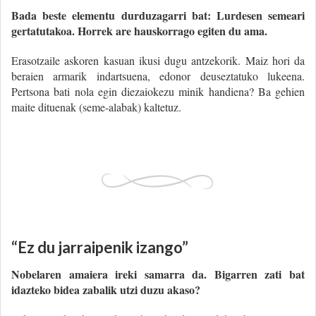
Bada beste elementu durduzagarri bat: Lurdesen semeari
gertatutakoa. Horrek are hauskorrago egiten du ama.
Erasotzaile askoren kasuan ikusi dugu antzekorik. Maiz hori da
beraien armarik indartsuena, edonor deuseztatuko lukeena.
Pertsona bati nola egin diezaiokezu minik handiena? Ba gehien
maite dituenak (seme-alabak) kaltetuz.
“Ez du jarraipenik izango”
Nobelaren amaiera ireki samarra da. Bigarren zati bat
idazteko bidea zabalik utzi duzu akaso?