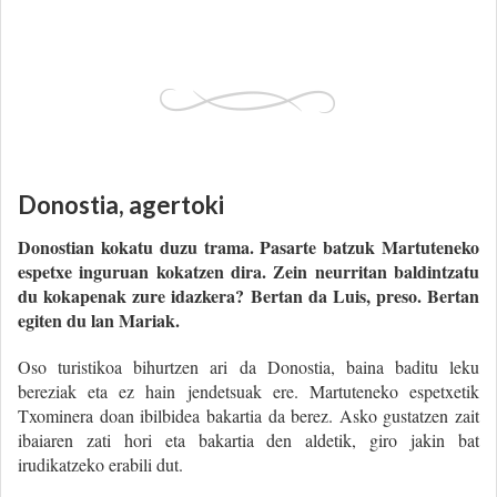
Donostia, agertoki
Donostian kokatu duzu trama. Pasarte batzuk Martuteneko
espetxe inguruan kokatzen dira. Zein neurritan baldintzatu
du kokapenak zure idazkera? Bertan da Luis, preso. Bertan
egiten du lan Mariak.
Oso turistikoa bihurtzen ari da Donostia, baina baditu leku
bereziak eta ez hain jendetsuak ere. Martuteneko espetxetik
Txominera doan ibilbidea bakartia da berez. Asko gustatzen zait
ibaiaren zati hori eta bakartia den aldetik, giro jakin bat
irudikatzeko erabili dut.