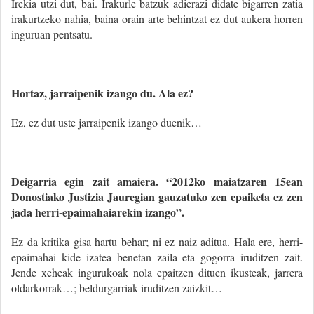
Irekia utzi dut, bai. Irakurle batzuk adierazi didate bigarren zatia
irakurtzeko nahia, baina orain arte behintzat ez dut aukera horren
inguruan pentsatu.
Hortaz, jarraipenik izango du. Ala ez?
Ez, ez dut uste jarraipenik izango duenik…
Deigarria egin zait amaiera. “2012ko maiatzaren 15ean
Donostiako Justizia Jauregian gauzatuko zen epaiketa ez zen
jada herri-epaimahaiarekin izango”.
Ez da kritika gisa hartu behar; ni ez naiz aditua. Hala ere, herri-
epaimahai kide izatea benetan zaila eta gogorra iruditzen zait.
Jende xeheak ingurukoak nola epaitzen dituen ikusteak, jarrera
oldarkorrak…; beldurgarriak iruditzen zaizkit…