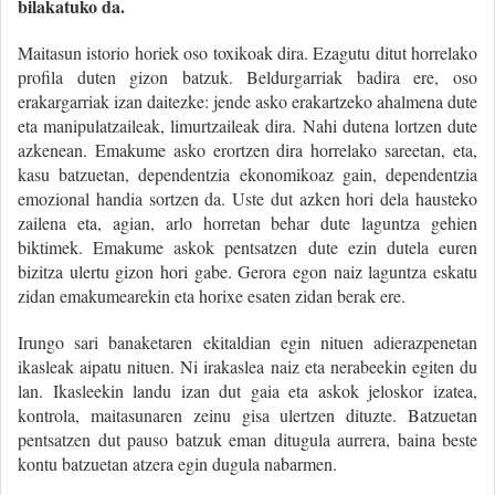
bilakatuko da.
Maitasun istorio horiek oso toxikoak dira. Ezagutu ditut horrelako
profila duten gizon batzuk. Beldurgarriak badira ere, oso
erakargarriak izan daitezke: jende asko erakartzeko ahalmena dute
eta manipulatzaileak, limurtzaileak dira. Nahi dutena lortzen dute
azkenean. Emakume asko erortzen dira horrelako sareetan, eta,
kasu batzuetan, dependentzia ekonomikoaz gain, dependentzia
emozional handia sortzen da. Uste dut azken hori dela hausteko
zailena eta, agian, arlo horretan behar dute laguntza gehien
biktimek. Emakume askok pentsatzen dute ezin dutela euren
bizitza ulertu gizon hori gabe. Gerora egon naiz laguntza eskatu
zidan emakumearekin eta horixe esaten zidan berak ere.
Irungo sari banaketaren ekitaldian egin nituen adierazpenetan
ikasleak aipatu nituen. Ni irakaslea naiz eta nerabeekin egiten du
lan. Ikasleekin landu izan dut gaia eta askok jeloskor izatea,
kontrola, maitasunaren zeinu gisa ulertzen dituzte. Batzuetan
pentsatzen dut pauso batzuk eman ditugula aurrera, baina beste
kontu batzuetan atzera egin dugula nabarmen.