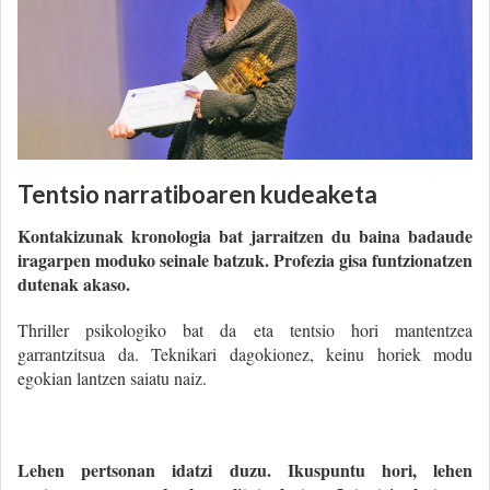
Tentsio narratiboaren kudeaketa
Kontakizunak kronologia bat jarraitzen du baina badaude
iragarpen moduko seinale batzuk. Profezia gisa funtzionatzen
dutenak akaso.
Thriller psikologiko bat da eta tentsio hori mantentzea
garrantzitsua da. Teknikari dagokionez, keinu horiek modu
egokian lantzen saiatu naiz.
Lehen pertsonan idatzi duzu. Ikuspuntu hori, lehen