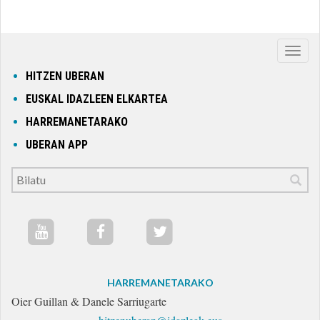
Nabig
ireki
HITZEN UBERAN
edo
EUSKAL IDAZLEEN ELKARTEA
itxi
HARREMANETARAKO
UBERAN APP
HARREMANETARAKO
Oier Guillan & Danele Sarriugarte