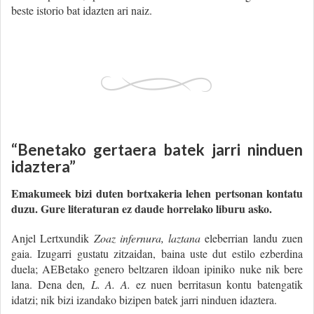
beste istorio bat idazten ari naiz.
“Benetako gertaera batek jarri ninduen
idaztera”
Emakumeek bizi duten bortxakeria lehen pertsonan kontatu
duzu. Gure literaturan ez daude horrelako liburu asko.
Anjel Lertxundik
Zoaz infernura,
laztana
eleberrian landu zuen
gaia. Izugarri gustatu zitzaidan, baina uste dut estilo ezberdina
duela; AEBetako genero beltzaren ildoan ipiniko nuke nik bere
lana. Dena den
, L. A. A.
ez nuen berritasun kontu batengatik
idatzi; nik bizi izandako bizipen batek jarri ninduen idaztera.