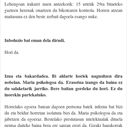
Lehengoan irakurri nuen antzekorik: 15 urtetik 29ra bitarteko
gazteen herenak onartzen du bikotearen kontrola. Horren atzean
maitasuna ez den beste zerbait dagoela esango nuke.
Inboluzio bat eman dela dirudi.
Hori da.
Izua eta bakardadea. Bi aldarte horiek nagusitzen dira
nobelan. Maria psikologoa da. Erasotua izango da baina ez
du salaketarik jarriko. Bere baitan gordeko du hori. Ez du
inorekin partekatuko.
Horrelako egoera batean dagoen pertsona batek infernu bat bizi
du eta beldur horretan isolatuta bizi da. Maria psikologoa da eta
jabetzen da egoeraz. Bestelako prestutasun intelektualak dituela
pentsa daiteke baina bera ere sarean erori da. Gizaki hauskorrak