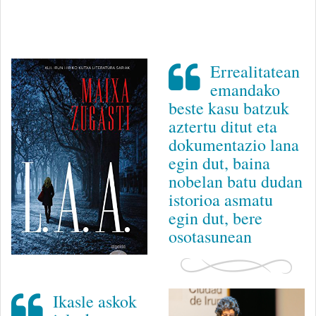
Errealitatean
emandako
beste kasu batzuk
aztertu ditut eta
dokumentazio lana
egin dut, baina
nobelan batu dudan
istorioa asmatu
egin dut, bere
osotasunean
Ikasle askok