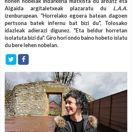
honen nobelak indarkeria matxista du ardatz eta
Algaida argitaletxeak plazaratu du
L.A.A.
izenburupean. "Horrelako egoera batean dagoen
pertsona batek infernu bat bizi du", Tolosako
idazleak adierazi digunez. "Eta beldur horretan
isolatuta bizi da". Giro hori ondo baino hobeto islatu
du bere lehen nobelan.