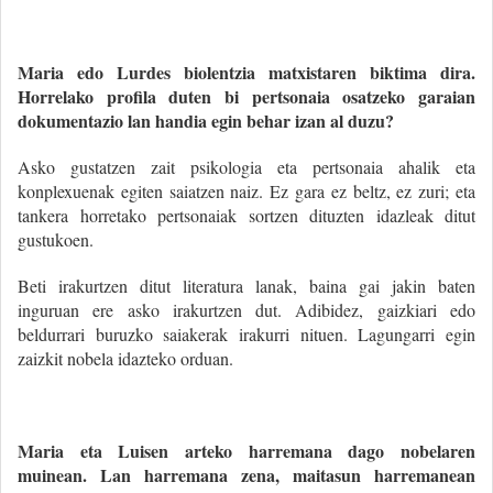
Maria edo Lurdes biolentzia matxistaren biktima dira.
Horrelako profila duten bi pertsonaia osatzeko garaian
dokumentazio lan handia egin behar izan al duzu?
Asko gustatzen zait psikologia eta pertsonaia ahalik eta
konplexuenak egiten saiatzen naiz. Ez gara ez beltz, ez zuri; eta
tankera horretako pertsonaiak sortzen dituzten idazleak ditut
gustukoen.
Beti irakurtzen ditut literatura lanak, baina gai jakin baten
inguruan ere asko irakurtzen dut. Adibidez, gaizkiari edo
beldurrari buruzko saiakerak irakurri nituen. Lagungarri egin
zaizkit nobela idazteko orduan.
Maria eta Luisen arteko harremana dago nobelaren
muinean. Lan harremana zena, maitasun harremanean