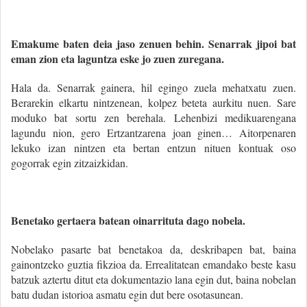
Emakume baten deia jaso zenuen behin. Senarrak jipoi bat
eman zion eta laguntza eske jo zuen zuregana.
Hala da. Senarrak gainera, hil egingo zuela mehatxatu zuen.
Berarekin elkartu nintzenean, kolpez beteta aurkitu nuen. Sare
moduko bat sortu zen berehala. Lehenbizi medikuarengana
lagundu nion, gero Ertzantzarena joan ginen… Aitorpenaren
lekuko izan nintzen eta bertan entzun nituen kontuak oso
gogorrak egin zitzaizkidan.
Benetako gertaera batean oinarrituta dago nobela.
Nobelako pasarte bat benetakoa da, deskribapen bat, baina
gainontzeko guztia fikzioa da. Errealitatean emandako beste kasu
batzuk aztertu ditut eta dokumentazio lana egin dut, baina nobelan
batu dudan istorioa asmatu egin dut bere osotasunean.