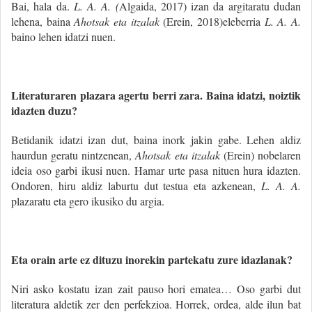
Bai, hala da.
L. A. A. (
Algaida, 2017) izan da argitaratu dudan
lehena, baina
Ahotsak eta itzalak
(Erein, 2018)eleberria
L. A. A.
baino lehen idatzi nuen.
Literaturaren plazara agertu berri zara. Baina idatzi, noiztik
idazten duzu?
Betidanik idatzi izan dut, baina inork jakin gabe. Lehen aldiz
haurdun geratu nintzenean,
Ahotsak eta itzalak
(Erein) nobelaren
ideia oso garbi ikusi nuen. Hamar urte pasa nituen hura idazten.
Ondoren, hiru aldiz laburtu dut testua eta azkenean,
L. A. A.
plazaratu eta gero ikusiko du argia.
Eta orain arte ez dituzu inorekin partekatu zure idazlanak?
Niri asko kostatu izan zait pauso hori ematea… Oso garbi dut
literatura aldetik zer den perfekzioa. Horrek, ordea, alde ilun bat