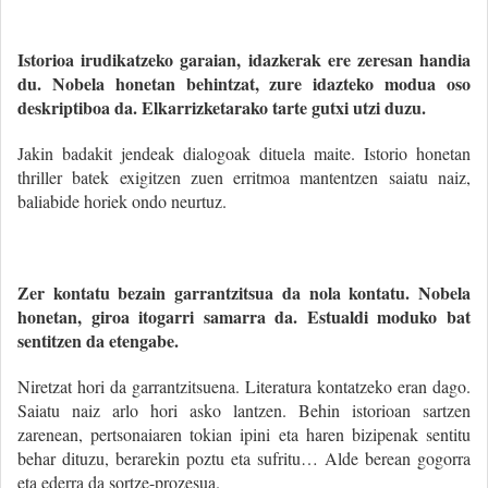
Istorioa irudikatzeko garaian, idazkerak ere zeresan handia
du. Nobela honetan behintzat, zure idazteko modua oso
deskriptiboa da. Elkarrizketarako tarte gutxi utzi duzu.
Jakin badakit jendeak dialogoak dituela maite. Istorio honetan
thriller batek exigitzen zuen erritmoa mantentzen saiatu naiz,
baliabide horiek ondo neurtuz.
Zer kontatu bezain garrantzitsua da nola kontatu. Nobela
honetan, giroa itogarri samarra da. Estualdi moduko bat
sentitzen da etengabe.
Niretzat hori da garrantzitsuena. Literatura kontatzeko eran dago.
Saiatu naiz arlo hori asko lantzen. Behin istorioan sartzen
zarenean, pertsonaiaren tokian ipini eta haren bizipenak sentitu
behar dituzu, berarekin poztu eta sufritu… Alde berean gogorra
eta ederra da sortze-prozesua.