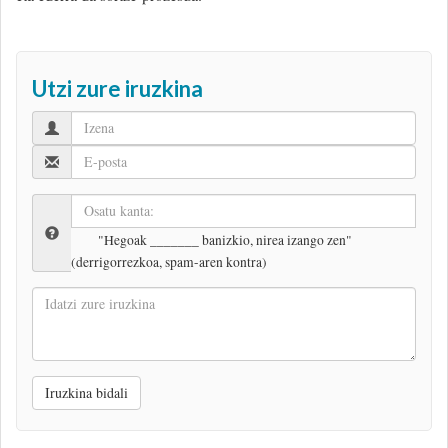
Utzi zure iruzkina
"Hegoak _______ banizkio, nirea izango zen"
(derrigorrezkoa, spam-aren kontra)
Idatzi
zure
iruzkina
Iruzkina bidali