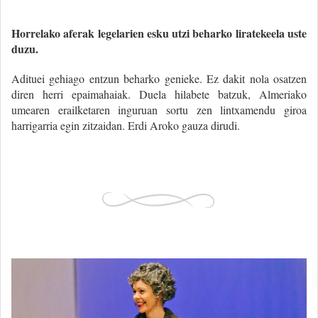
Horrelako aferak legelarien esku utzi beharko liratekeela uste
duzu.
Adituei gehiago entzun beharko genieke. Ez dakit nola osatzen
diren herri epaimahaiak. Duela hilabete batzuk, Almeriako
umearen erailketaren inguruan sortu zen lintxamendu giroa
harrigarria egin zitzaidan. Erdi Aroko gauza dirudi.