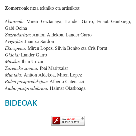
Zomorroak
fitxa tekniko eta artistikoa:
Aktoreak:
Miren Gaztañaga, Lander Garro, Eñaut Gantxiegi,
Gabi Ocina
Zuzendaritza
: Antton Aldekoa, Lander Garro
Argazkia:
Juantxo Sardon
Ekoizpena:
Miren Lopez, Silvia Benito eta Cris Portu
Gidoia:
Lander Garro
Musika:
Iban Urizar
Zuzeneko soinua:
Ibai Maritxalar
Muntaia:
Antton Aldekoa, Miren Lopez
Bideo postprodukzioa:
Alberto Catenacci
Audio postprodukzioa:
Haimar Olaskoaga
BIDEOAK