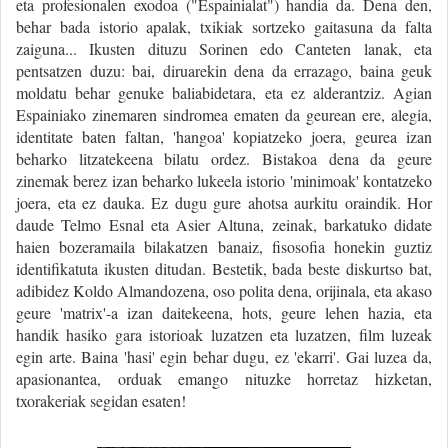
eta profesionalen exodoa ("Espainialat") handia da. Dena den,
behar bada istorio apalak, txikiak sortzeko gaitasuna da falta
zaiguna... Ikusten dituzu Sorinen edo Canteten lanak, eta
pentsatzen duzu: bai, diruarekin dena da errazago, baina geuk
moldatu behar genuke baliabidetara, eta ez alderantziz. Agian
Espainiako zinemaren sindromea ematen da geurean ere, alegia,
identitate baten faltan, 'hangoa' kopiatzeko joera, geurea izan
beharko litzatekeena bilatu ordez. Bistakoa dena da geure
zinemak berez izan beharko lukeela istorio 'minimoak' kontatzeko
joera, eta ez dauka. Ez dugu gure ahotsa aurkitu oraindik. Hor
daude Telmo Esnal eta Asier Altuna, zeinak, barkatuko didate
haien bozeramaila bilakatzen banaiz, fisosofia honekin guztiz
identifikatuta ikusten ditudan. Bestetik, bada beste diskurtso bat,
adibidez Koldo Almandozena, oso polita dena, orijinala, eta akaso
geure 'matrix'-a izan daitekeena, hots, geure lehen hazia, eta
handik hasiko gara istorioak luzatzen eta luzatzen, film luzeak
egin arte. Baina 'hasi' egin behar dugu, ez 'ekarri'. Gai luzea da,
apasionantea, orduak emango nituzke horretaz hizketan,
txorakeriak segidan esaten!