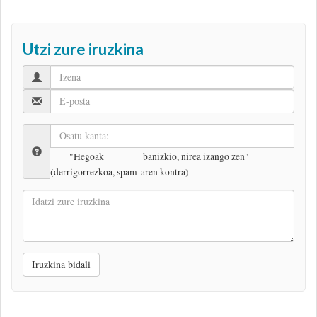
Utzi zure iruzkina
"Hegoak _______ banizkio, nirea izango zen"
(derrigorrezkoa, spam-aren kontra)
Idatzi
zure
iruzkina
Iruzkina bidali