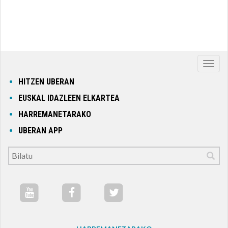
Nabig
ireki
HITZEN UBERAN
edo
EUSKAL IDAZLEEN ELKARTEA
itxi
HARREMANETARAKO
UBERAN APP