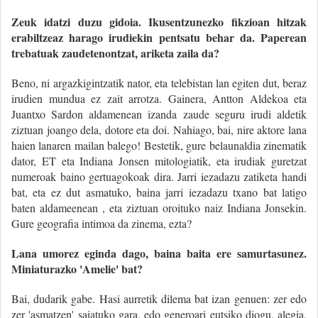
Zeuk idatzi duzu gidoia. Ikusentzunezko fikzioan hitzak
erabiltzeaz harago irudiekin pentsatu behar da. Paperean
trebatuak zaudetenontzat, ariketa zaila da?
Beno, ni argazkigintzatik nator, eta telebistan lan egiten dut, beraz
irudien mundua ez zait arrotza. Gainera, Antton Aldekoa eta
Juantxo Sardon aldamenean izanda zaude seguru irudi aldetik
ziztuan joango dela, dotore eta doi. Nahiago, bai, nire aktore lana
haien lanaren mailan balego! Bestetik, gure belaunaldia zinematik
dator, ET eta Indiana Jonsen mitologiatik, eta irudiak guretzat
numeroak baino gertuagokoak dira. Jarri iezadazu zatiketa handi
bat, eta ez dut asmatuko, baina jarri iezadazu txano bat latigo
baten aldameenean , eta ziztuan oroituko naiz Indiana Jonsekin.
Gure geografia intimoa da zinema, ezta?
Lana umorez eginda dago, baina baita ere samurtasunez.
Miniaturazko 'Amelie' bat?
Bai, dudarik gabe. Hasi aurretik dilema bat izan genuen: zer edo
zer 'asmatzen' saiatuko gara, edo generoari eutsiko diogu, alegia,