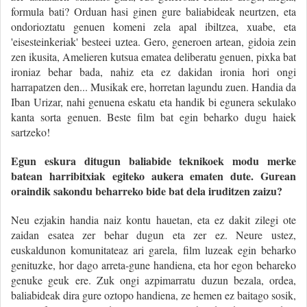
formula bati? Orduan hasi ginen gure baliabideak neurtzen, eta
ondorioztatu genuen komeni zela apal ibiltzea, xuabe, eta
'eisesteinkeriak' besteei uztea. Gero, generoen artean, gidoia zein
zen ikusita, Amelieren kutsua ematea deliberatu genuen, pixka bat
ironiaz behar bada, nahiz eta ez dakidan ironia hori ongi
harrapatzen den... Musikak ere, horretan lagundu zuen. Handia da
Iban Urizar, nahi genuena eskatu eta handik bi egunera sekulako
kanta sorta genuen. Beste film bat egin beharko dugu haiek
sartzeko!
Egun eskura ditugun baliabide teknikoek modu merke
batean harribitxiak egiteko aukera ematen dute. Gurean
oraindik sakondu beharreko bide bat dela iruditzen zaizu?
Neu ezjakin handia naiz kontu hauetan, eta ez dakit zilegi ote
zaidan esatea zer behar dugun eta zer ez. Neure ustez,
euskaldunon komunitateaz ari garela, film luzeak egin beharko
genituzke, hor dago arreta-gune handiena, eta hor egon behareko
genuke geuk ere. Zuk ongi azpimarratu duzun bezala, ordea,
baliabideak dira gure oztopo handiena, ze hemen ez baitago sosik,