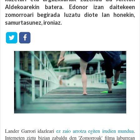
Aldekoarekin batera. Edonor izan daitekeen
zomorroari begirada luzatu diote lan honekin,
samurtasunez, ironiaz.
Lander Garrori idazleari
ez zaio arrotza egiten irudien mundua
.
Interneten ziztu bizian zabaldu den 'Zomorroak' filma laburrean