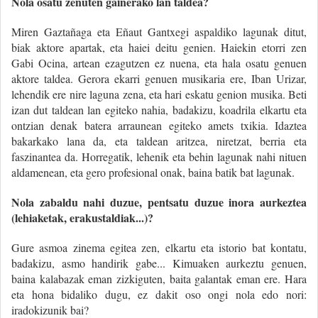
Nola osatu zenuten gainerako lan taldea?
Miren Gaztañaga eta Eñaut Gantxegi aspaldiko lagunak ditut,
biak aktore apartak, eta haiei deitu genien. Haiekin etorri zen
Gabi Ocina, artean ezagutzen ez nuena, eta hala osatu genuen
aktore taldea. Gerora ekarri genuen musikaria ere, Iban Urizar,
lehendik ere nire laguna zena, eta hari eskatu genion musika. Beti
izan dut taldean lan egiteko nahia, badakizu, koadrila elkartu eta
ontzian denak batera arraunean egiteko amets txikia. Idaztea
bakarkako lana da, eta taldean aritzea, niretzat, berria eta
faszinantea da. Horregatik, lehenik eta behin lagunak nahi nituen
aldamenean, eta gero profesional onak, baina batik bat lagunak.
Nola zabaldu nahi duzue, pentsatu duzue inora aurkeztea
(lehiaketak, erakustaldiak...)?
Gure asmoa zinema egitea zen, elkartu eta istorio bat kontatu,
badakizu, asmo handirik gabe... Kimuaken aurkeztu genuen,
baina kalabazak eman zizkiguten, baita galantak eman ere. Hara
eta hona bidaliko dugu, ez dakit oso ongi nola edo nori:
iradokizunik bai?