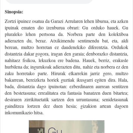
Sinopsia:
Zortzi ipuinez osatua da Garazi Arrularen lehen liburua, eta azken
ipuinak ematen dio izenburua obrari: Gu orduko hauek. Gu
pluraleko lehen pertsona da. Norbera parte den kolektiboa
adierazten du, beraz. Atxikimendu sentimendu bat, eta, aldi
berean, multzo horretan ez daudenekiko diferentzia. Ordukok
distantzia dakar gogora, iragan den garaia; denborazko distantzia,
nahitaez fisikoa, lekuzkoa ere badena. Hauek, berriz, erakusle
hurbilena da; ingurukoak adierazten ditu, nahiz eta norbera ez den
zaku horretako parte. Hirurak elkarrekin jarriz gero, multzo
bakarrean, bereizketa horiek guztiak ikusgarri egiten dira. Hala,
bada, distantzia dago ipuinotan: ezberdinaren aurrean sentitzen
den bestetasuna; errealitatea eta fantasia banatzen duen bitartea;
desiraren zirrikituetatik sartzen den urruntasuna; senidetasunak
gainditzea lortzen dez duen hesia; gizakion artean dagoen
inkomunikazio hitsa.