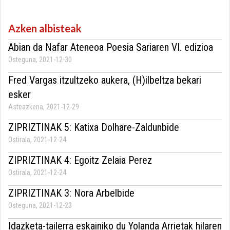
Azken albisteak
Abian da Nafar Ateneoa Poesia Sariaren VI. edizioa
Osteguna, 2021-12-30
Fred Vargas itzultzeko aukera, (H)ilbeltza bekari
esker
Asteazkena, 2021-12-29
ZIPRIZTINAK 5: Katixa Dolhare-Zaldunbide
Ostirala, 2021-12-24
ZIPRIZTINAK 4: Egoitz Zelaia Perez
Ostirala, 2021-12-24
ZIPRIZTINAK 3: Nora Arbelbide
Osteguna, 2021-12-23
Idazketa-tailerra eskainiko du Yolanda Arrietak hilaren