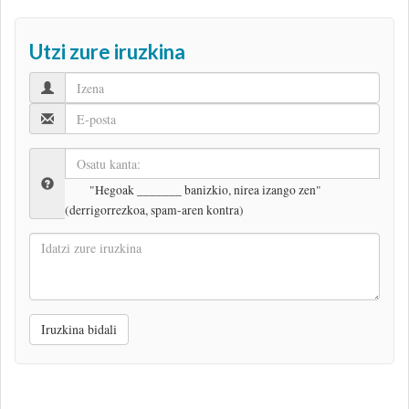
Utzi zure iruzkina
"Hegoak _______ banizkio, nirea izango zen"
(derrigorrezkoa, spam-aren kontra)
Idatzi
zure
iruzkina
Iruzkina bidali