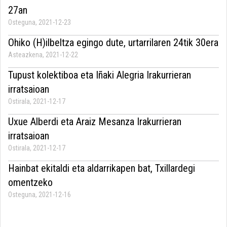
27an
Osteguna, 2021-12-23
Ohiko (H)ilbeltza egingo dute, urtarrilaren 24tik 30era
Asteazkena, 2021-12-22
Tupust kolektiboa eta Iñaki Alegria Irakurrieran
irratsaioan
Ostirala, 2021-12-17
Uxue Alberdi eta Araiz Mesanza Irakurrieran
irratsaioan
Ostirala, 2021-12-17
Hainbat ekitaldi eta aldarrikapen bat, Txillardegi
omentzeko
Osteguna, 2021-12-16