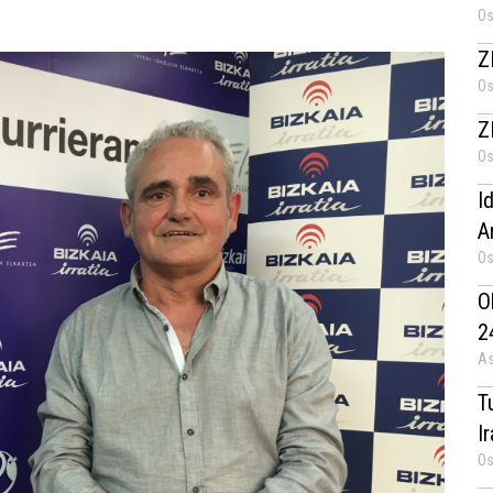
Os
Z
Os
Z
Os
I
A
Os
O
2
As
T
I
Os