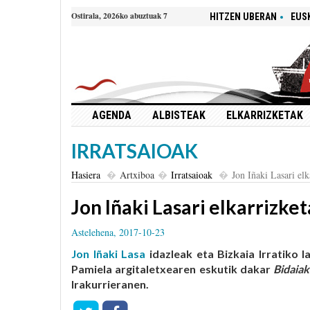
Ostirala, 2026ko abuztuak 7
HITZEN UBERAN
EUS
AGENDA
ALBISTEAK
ELKARRIZKETAK
IRRATSAIOAK
Hasiera
Artxiboa
Irratsaioak
Jon Iñaki Lasari elk
Jon Iñaki Lasari elkarrizke
Astelehena, 2017-10-23
Jon Iñaki Lasa
idazleak eta Bizkaia Irratiko l
Pamiela argitaletxearen eskutik dakar
Bidaiak
Irakurrieranen.