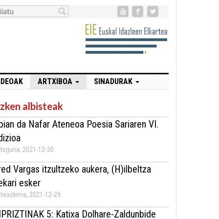
IDEOAK
ARTXIBOA
SINADURAK
zken albisteak
bian da Nafar Ateneoa Poesia Sariaren VI.
dizioa
teguna, 2021-12-30
red Vargas itzultzeko aukera, (H)ilbeltza
ekari esker
teazkena, 2021-12-29
IPRIZTINAK 5: Katixa Dolhare-Zaldunbide