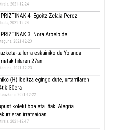
tirala, 2021-12-24
IPRIZTINAK 4: Egoitz Zelaia Perez
tirala, 2021-12-24
IPRIZTINAK 3: Nora Arbelbide
teguna, 2021-12-23
dazketa-tailerra eskainiko du Yolanda
rrietak hilaren 27an
teguna, 2021-12-23
hiko (H)ilbeltza egingo dute, urtarrilaren
4tik 30era
teazkena, 2021-12-22
upust kolektiboa eta Iñaki Alegria
rakurrieran irratsaioan
tirala, 2021-12-17