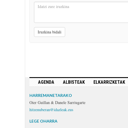
Idatzi
zure
iruzkina
Iruzkina bidali
AGENDA
ALBISTEAK
ELKARRIZKETAK
HARREMANETARAKO
Oier Guillan & Danele Sarriugarte
hitzenuberan@idazleak.eus
LEGE OHARRA