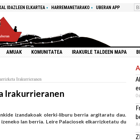
KAL IDAZLEEN ELKARTEA
HARREMANETARAKO
UBERAN APP
AMUAK
KOMUNITATEA
IRAKURLE TALDEEN MAPA
B
A
A
arrizketa Irakurrieranen
e
ta Irakurrieranen
Os
F
ankide izandakoak olerki-liburu berria argitaratu dau.
b
izeneko lan berria. Leire Palaciosek elkarrizketatu du
As
Z