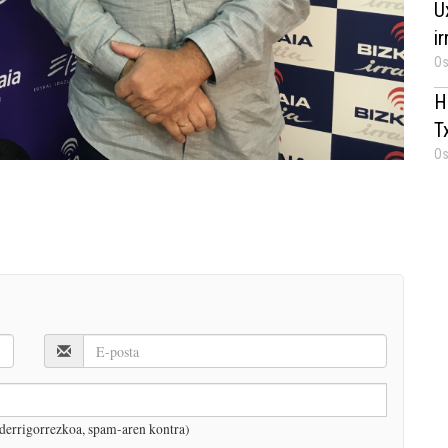
U
i
Os
H
T
Os
derrigorrezkoa, spam-aren kontra)