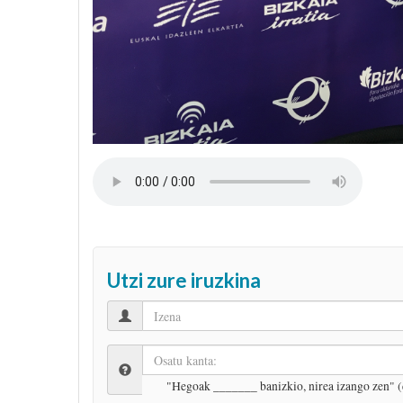
Utzi zure iruzkina
"Hegoak _______ banizkio, nirea izango zen" (