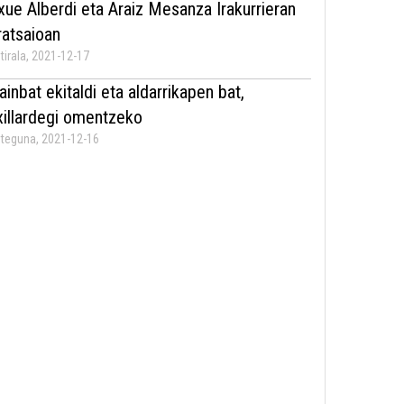
xue Alberdi eta Araiz Mesanza Irakurrieran
rratsaioan
tirala, 2021-12-17
ainbat ekitaldi eta aldarrikapen bat,
xillardegi omentzeko
teguna, 2021-12-16