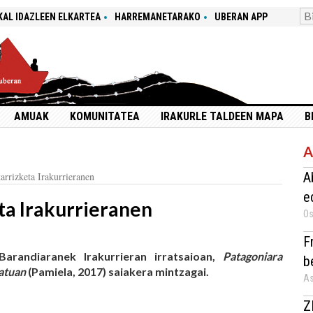
KAL IDAZLEEN ELKARTEA
HARREMANETARAKO
UBERAN APP
AMUAK
KOMUNITATEA
IRAKURLE TALDEEN MAPA
B
A
A
arrizketa Irakurrieranen
e
ta Irakurrieranen
Os
F
arandiaranek Irakurrieran irratsaioan,
Patagoniara
b
datuan
(Pamiela, 2017) saiakera mintzagai.
As
Z