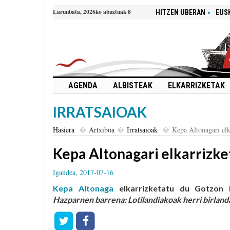
Larunbata, 2026ko abuztuak 8
HITZEN UBERAN
EUS
AGENDA
ALBISTEAK
ELKARRIZKETAK
IRRATSAIOAK
Hasiera
Artxiboa
Irratsaioak
Kepa Altonagari elk
Kepa Altonagari elkarrizke
Igandea, 2017-07-16
Kepa Altonaga
elkarrizketatu du Gotzon B
Hazparnen barrena: Lotilandiakoak herri birlan