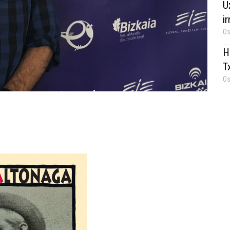
U
i
Os
H
T
Os