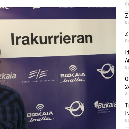
Os
Z
Os
Z
Os
I
A
Os
O
2
As
T
I
Os