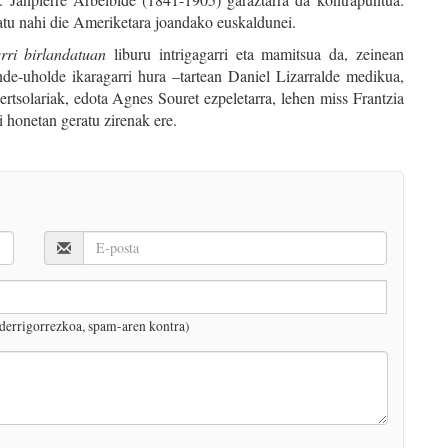
katu nahi die Ameriketara joandako euskaldunei.
rri birlandatuan
liburu intrigagarri eta mamitsua da, zeinean
ende-uholde ikaragarri hura –tartean Daniel Lizarralde medikua,
rtsolariak, edota Agnes Souret ezpeletarra, lehen miss Frantzia
i honetan geratu zirenak ere.
derrigorrezkoa, spam-aren kontra)