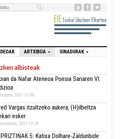
IDEOAK
ARTXIBOA
SINADURAK
zken albisteak
bian da Nafar Ateneoa Poesia Sariaren VI.
dizioa
teguna, 2021-12-30
red Vargas itzultzeko aukera, (H)ilbeltza
ekari esker
teazkena, 2021-12-29
IPRIZTINAK 5: Katixa Dolhare-Zaldunbide