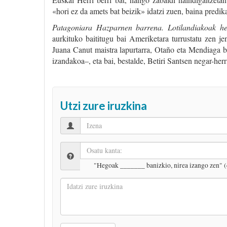
«hori ez da amets bat beizik» idatzi zuen, baina predi
Patagoniara Hazparnen barrena. Lotilandiakoak he
aurkituko baititugu bai Ameriketara turrustatu zen j
Juana Canut maistra lapurtarra, Otaño eta Mendiaga be
izandakoa–, eta bai, bestalde, Betiri Santsen negar-herr
Utzi zure iruzkina
"Hegoak _______ banizkio, nirea izango zen" (
Idatzi
zure
iruzkina