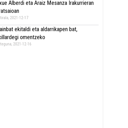
xue Alberdi eta Araiz Mesanza Irakurrieran
rratsaioan
tirala, 2021-12-17
ainbat ekitaldi eta aldarrikapen bat,
xillardegi omentzeko
teguna, 2021-12-16