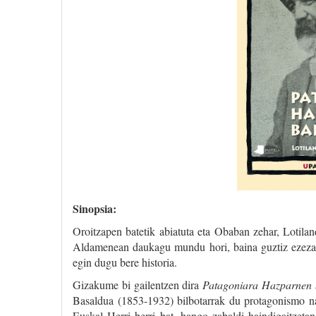
Sinopsia:
Oroitzapen batetik abiatuta eta Obaban zehar, Lotila
Aldamenean daukagu mundu hori, baina guztiz ezezagu
egin dugu bere historia.
Gizakume bi gailentzen dira
Patagoniara Hazparnen b
Basaldua (1853-1932) bilbotarrak du protagonismo nag
Euskal Herri berri bat, hango zabaldi haindigaitzeta