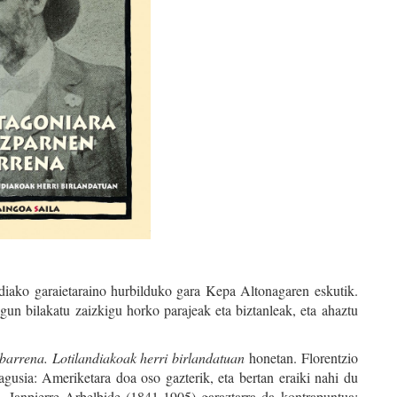
ndiako garaietaraino hurbilduko gara Kepa Altonagaren eskutik.
n bilakatu zaizkigu horko parajeak eta biztanleak, eta ahaztu
arrena. Lotilandiakoak herri birlandatuan
honetan. Florentzio
usia: Ameriketara doa oso gazterik, eta bertan eraiki nahi du
n. Janpierre Arbelbide (1841-1905) garaztarra da kontrapuntua: