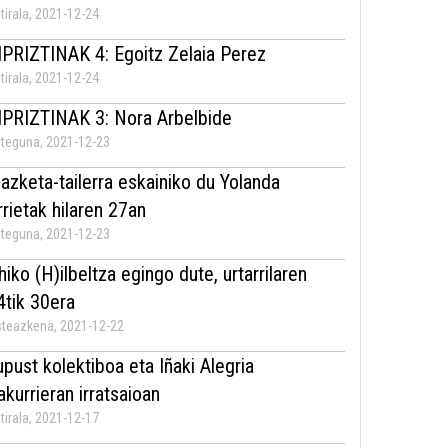
tirala, 2021-12-24
IPRIZTINAK 4: Egoitz Zelaia Perez
tirala, 2021-12-24
IPRIZTINAK 3: Nora Arbelbide
teguna, 2021-12-23
dazketa-tailerra eskainiko du Yolanda
rrietak hilaren 27an
teguna, 2021-12-23
hiko (H)ilbeltza egingo dute, urtarrilaren
4tik 30era
teazkena, 2021-12-22
upust kolektiboa eta Iñaki Alegria
rakurrieran irratsaioan
tirala, 2021-12-17