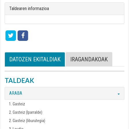
Taldearen informazioa
DATOZEN EKITALDIAK
IRAGANDAKOAK
TALDEAK
ARABA
1. Gasteiz
2. Gasteiz (Iparralde)
2. Gasteiz (liburutegia)
3. Laudio