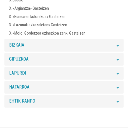
3. «Argiantza» Gasteizen
3. «Esnearen kolorekoa» Gasteizen
3. «Lazunak azkazaletan» Gasteizen
3. «Moio: Gordetzea ezinezkoa zen», Gasteizen
BIZKAIA
GIPUZKOA
LAPURDI
NAFARROA
EHTIK KANPO