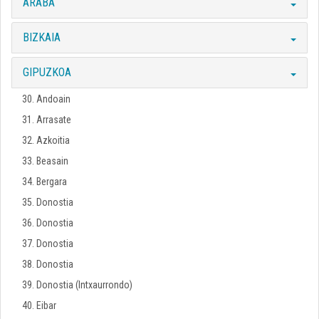
ARABA
BIZKAIA
GIPUZKOA
30. Andoain
31. Arrasate
32. Azkoitia
33. Beasain
34. Bergara
35. Donostia
36. Donostia
37. Donostia
38. Donostia
39. Donostia (Intxaurrondo)
40. Eibar