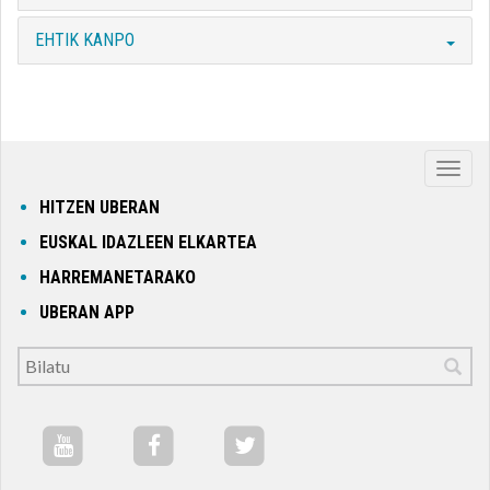
EHTIK KANPO
Nabig
ireki
HITZEN UBERAN
edo
EUSKAL IDAZLEEN ELKARTEA
itxi
HARREMANETARAKO
UBERAN APP