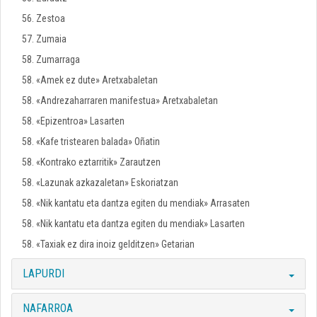
56. Zestoa
57. Zumaia
58. Zumarraga
58. «Amek ez dute» Aretxabaletan
58. «Andrezaharraren manifestua» Aretxabaletan
58. «Epizentroa» Lasarten
58. «Kafe tristearen balada» Oñatin
58. «Kontrako eztarritik» Zarautzen
58. «Lazunak azkazaletan» Eskoriatzan
58. «Nik kantatu eta dantza egiten du mendiak» Arrasaten
58. «Nik kantatu eta dantza egiten du mendiak» Lasarten
58. «Taxiak ez dira inoiz gelditzen» Getarian
LAPURDI
NAFARROA