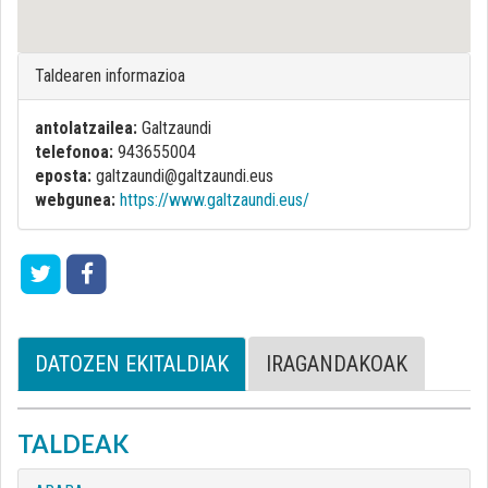
Taldearen informazioa
antolatzailea:
Galtzaundi
telefonoa:
943655004
eposta:
galtzaundi@galtzaundi.eus
webgunea:
https://www.galtzaundi.eus/
DATOZEN EKITALDIAK
IRAGANDAKOAK
TALDEAK