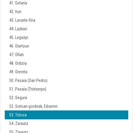
41. Getaria
42. Irun
43. Lasarte-Oria
44. Lazkao
45. Legazpi
46. Oiartzun
47. Oñati
48. Ordizia
49. Orereta
50. Pasaia (San Pedro)
51. Pasaia (Trintxerpe)
52. Segura
52. Sotoan gordeak, Eibarren
53. Tolosa
54. Zarautz
55. Zarautz