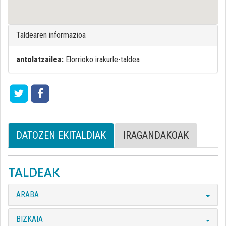
Taldearen informazioa
antolatzailea:
Elorrioko irakurle-taldea
DATOZEN EKITALDIAK
IRAGANDAKOAK
TALDEAK
ARABA
BIZKAIA