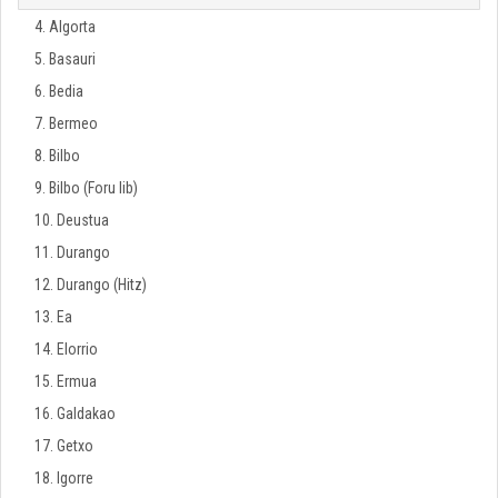
4. Algorta
5. Basauri
6. Bedia
7. Bermeo
8. Bilbo
9. Bilbo (Foru lib)
10. Deustua
11. Durango
12. Durango (Hitz)
13. Ea
14. Elorrio
15. Ermua
16. Galdakao
17. Getxo
18. Igorre