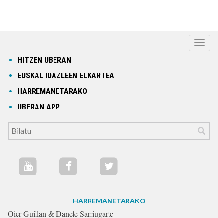
Nabig
ireki
HITZEN UBERAN
edo
EUSKAL IDAZLEEN ELKARTEA
itxi
HARREMANETARAKO
UBERAN APP
HARREMANETARAKO
Oier Guillan & Danele Sarriugarte