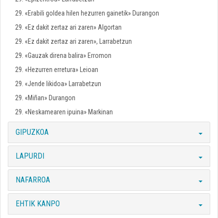
29. «Erabili goldea hilen hezurren gainetik» Durangon
29. «Ez dakit zertaz ari zaren» Algortan
29. «Ez dakit zertaz ari zaren», Larrabetzun
29. «Gauzak direna balira» Erromon
29. «Hezurren erretura» Leioan
29. «Jende likidoa» Larrabetzun
29. «Miñan» Durangon
29. «Neskamearen ipuina» Markinan
GIPUZKOA
LAPURDI
NAFARROA
EHTIK KANPO