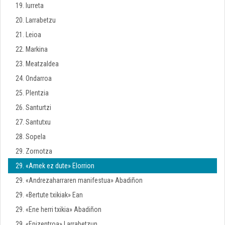
19. Iurreta
20. Larrabetzu
21. Leioa
22. Markina
23. Meatzaldea
24. Ondarroa
25. Plentzia
26. Santurtzi
27. Santutxu
28. Sopela
29. Zornotza
29. «Amek ez dute» Elorrion
29. «Andrezaharraren manifestua» Abadiñon
29. «Bertute txikiak» Ean
29. «Ene herri txikia» Abadiñon
29. «Epizentroa» Larrabetzun