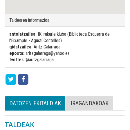
Taldearen informazioa
antolatzailea:
IK irakurle kluba (Biblioteca Esquerra de
l'Eixample - Agustí Centelles)
gidatzailea:
Aritz Galarraga
eposta:
aritzgalarraga@yahoo.es
twitter:
@aritzgalarraga
DATOZEN EKITALDIAK
IRAGANDAKOAK
TALDEAK