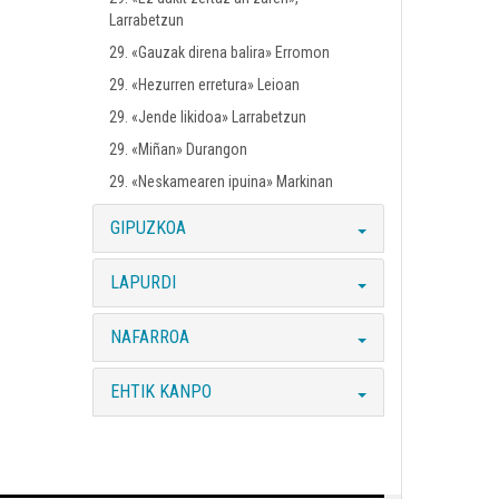
Larrabetzun
29. «Gauzak direna balira» Erromon
29. «Hezurren erretura» Leioan
29. «Jende likidoa» Larrabetzun
29. «Miñan» Durangon
29. «Neskamearen ipuina» Markinan
GIPUZKOA
LAPURDI
NAFARROA
EHTIK KANPO