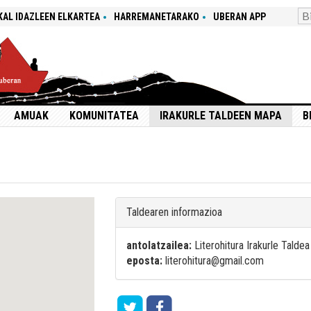
KAL IDAZLEEN ELKARTEA
HARREMANETARAKO
UBERAN APP
AMUAK
KOMUNITATEA
IRAKURLE TALDEEN MAPA
B
Taldearen informazioa
antolatzailea:
Literohitura Irakurle Taldea
eposta:
literohitura@gmail.com