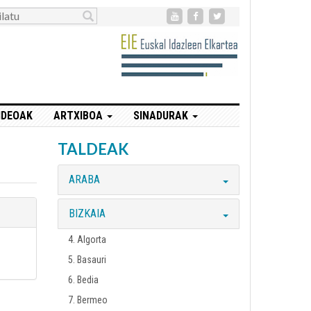
IDEOAK
ARTXIBOA
SINADURAK
TALDEAK
ARABA
BIZKAIA
4. Algorta
5. Basauri
6. Bedia
7. Bermeo