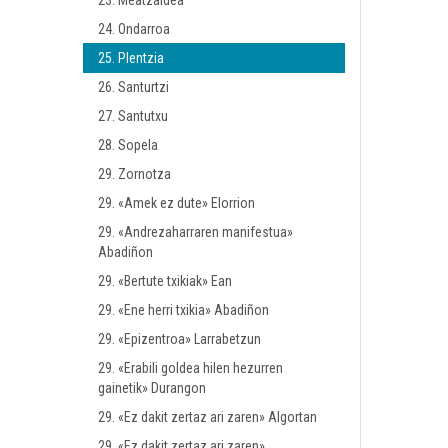
23. Meatzaldea
24. Ondarroa
25. Plentzia
26. Santurtzi
27. Santutxu
28. Sopela
29. Zornotza
29. «Amek ez dute» Elorrion
29. «Andrezaharraren manifestua»
Abadiñon
29. «Bertute txikiak» Ean
29. «Ene herri txikia» Abadiñon
29. «Epizentroa» Larrabetzun
29. «Erabili goldea hilen hezurren
gainetik» Durangon
29. «Ez dakit zertaz ari zaren» Algortan
29. «Ez dakit zertaz ari zaren»,