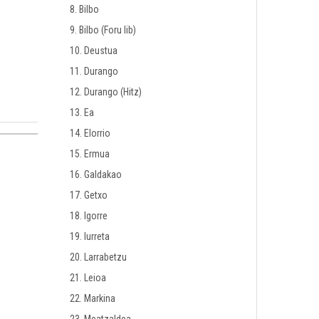
8. Bilbo
9. Bilbo (Foru lib)
10. Deustua
11. Durango
12. Durango (Hitz)
13. Ea
14. Elorrio
15. Ermua
16. Galdakao
17. Getxo
18. Igorre
19. Iurreta
20. Larrabetzu
21. Leioa
22. Markina