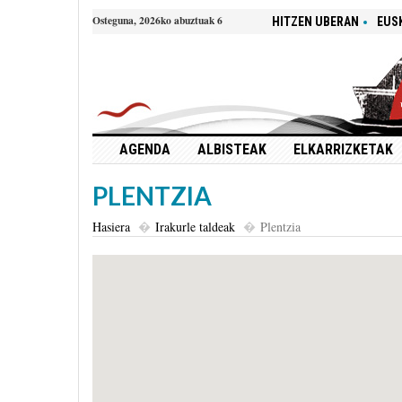
Osteguna, 2026ko abuztuak 6
HITZEN UBERAN
EUS
AGENDA
ALBISTEAK
ELKARRIZKETAK
PLENTZIA
Hasiera
Irakurle taldeak
Plentzia