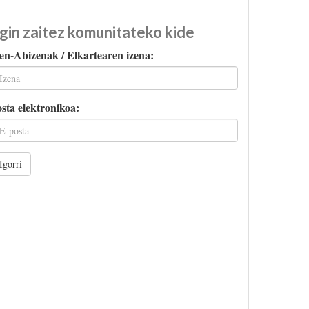
gin zaitez komunitateko kide
en-Abizenak / Elkartearen izena:
sta elektronikoa:
Igorri