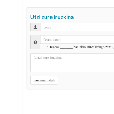
Utzi zure iruzkina
"Hegoak _______ banizkio, nirea izango zen" (
Idatzi
zure
iruzkina
Iruzkina bidali