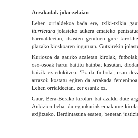
Arrakadak joko-zelaian
Lehen orrialdekoa bada ere, txiki-txikia g
iturrietara
jolasteko aukera emateko pentsatua
barrualdeetan, itsasten genituen gure kirol-he
plazako kioskoaren inguruan. Gutxirekin jolas
Kuriosoa da gaurko azaletan kirolak, futbolak, 
oso-osoak hartu baititu hainbat kasutan, diod
baizik ez edukitzea. 'Ez da futbola', esan dez
arrazoi: kostatu egiten da arrakada femeninoa 
Lehen orrialdeetan, zer esanik ez.
Gaur, Bera-Berako kirolari bat azaldu dute arg
Anbizioa behar du egunkariak emakume kirolar
exijitzeko. Berdintasuna esaten, benetan justizi