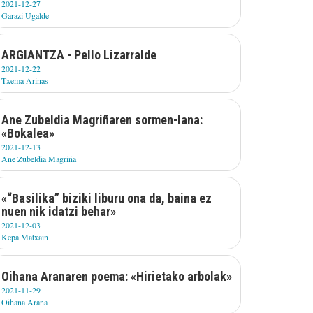
2021-12-27
Garazi Ugalde
ARGIANTZA - Pello Lizarralde
2021-12-22
Txema Arinas
Ane Zubeldia Magriñaren sormen-lana:
«Bokalea»
2021-12-13
Ane Zubeldia Magriña
«“Basilika” biziki liburu ona da, baina ez
nuen nik idatzi behar»
2021-12-03
Kepa Matxain
Oihana Aranaren poema: «Hirietako arbolak»
2021-11-29
Oihana Arana