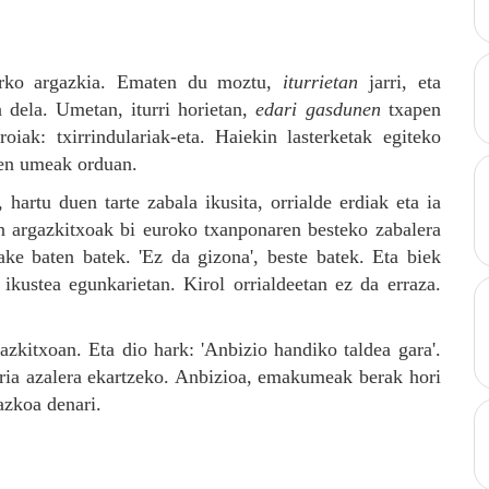
aurko argazkia. Ematen du moztu,
iturrietan
jarri, eta
 dela. Umetan, iturri horietan,
edari gasdunen
txapen
roiak: txirrindulariak-eta. Haiekin lasterketak egiteko
ten umeak orduan.
hartu duen tarte zabala ikusita, orrialde erdiak eta ia
an argazkitxoak bi euroko txanponaren besteko zabalera
ake baten batek. 'Ez da gizona', beste batek. Eta biek
ikustea egunkarietan. Kirol orrialdeetan ez da erraza.
azkitxoan. Eta dio hark: 'Anbizio handiko taldea gara'.
ia azalera ekartzeko. Anbizioa, emakumeak berak hori
azkoa denari.