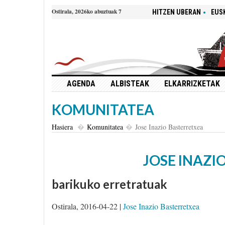
Ostirala, 2026ko abuztuak 7
HITZEN UBERAN
EUS
AGENDA
ALBISTEAK
ELKARRIZKETAK
KOMUNITATEA
Hasiera
Komunitatea
Jose Inazio Basterretxea
JOSE INAZI
barikuko erretratuak
Ostirala, 2016-04-22 |
Jose Inazio Basterretxea