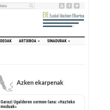
IDEOAK
ARTXIBOA
SINADURAK
Azken ekarpenak
Garazi Ugalderen sormen-lana: «Hazteko
moduak»