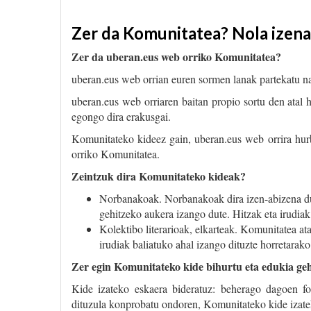
Zer da Komunitatea? Nola izen
Zer da uberan.eus web orriko Komunitatea?
uberan.eus web orrian euren sormen lanak partekatu n
uberan.eus web orriaren baitan propio sortu den atal 
egongo dira erakusgai.
Komunitateko kideez gain, uberan.eus web orrira hurb
orriko Komunitatea.
Zeintzuk dira Komunitateko kideak?
Norbanakoak. Norbanakoak dira izen-abizena dut
gehitzeko aukera izango dute. Hitzak eta irudiak
Kolektibo literarioak, elkarteak. Komunitatea at
irudiak baliatuko ahal izango dituzte horretarako
Zer egin Komunitateko kide bihurtu eta edukia ge
Kide izateko eskaera bideratuz: beherago dagoen f
dituzula konprobatu ondoren, Komunitateko kide izate