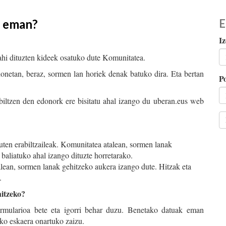
a eman?
E
Iz
ahi dituzten kideek osatuko dute Komunitatea.
honetan, beraz, sormen lan horiek denak batuko dira. Eta bertan
Po
iltzen den edonork ere bisitatu ahal izango du uberan.eus web
en erabiltzaileak. Komunitatea atalean, sormen lanak
 baliatuko ahal izango dituzte horretarako.
alean, sormen lanak gehitzeko aukera izango dute. Hitzak eta
.
hitzeko?
ormularioa bete eta igorri behar duzu. Benetako datuak eman
ko eskaera onartuko zaizu.