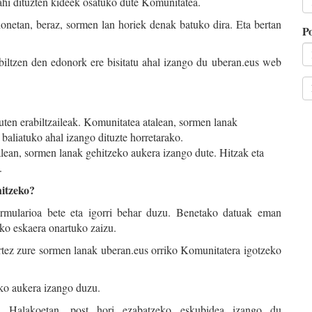
ahi dituzten kideek osatuko dute Komunitatea.
honetan, beraz, sormen lan horiek denak batuko dira. Eta bertan
Po
iltzen den edonork ere bisitatu ahal izango du uberan.eus web
en erabiltzaileak. Komunitatea atalean, sormen lanak
 baliatuko ahal izango dituzte horretarako.
alean, sormen lanak gehitzeko aukera izango dute. Hitzak eta
.
hitzeko?
ormularioa bete eta igorri behar duzu. Benetako datuak eman
ko eskaera onartuko zaizu.
tartez zure sormen lanak uberan.eus orriko Komunitatera igotzeko
eko aukera izango duzu.
u. Halakoetan, post hori ezabatzeko eskubidea izango du