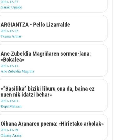
2021-12-27
Garazi Ugalde
ARGIANTZA - Pello Lizarralde
2021-12-22
Txema Arinas
Ane Zubeldia Magriñaren sormen-lana:
«Bokalea»
2021-12-13
Ane Zubeldia Magriña
«“Basilika” biziki liburu ona da, baina ez
nuen nik idatzi behar»
2021-12-03
Kepa Matxain
Oihana Aranaren poema: «Hirietako arbolak»
2021-11-29
Oihana Arana