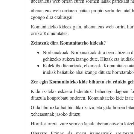
uberan.eus web orrian euren sormen lanak partekatu n
uberan.eus web orriaren baitan propio sortu den atal 
egongo dira erakusgai.
Komunitateko kideez gain, uberan.eus web orrira hurb
orriko Komunitatea.
Zeintzuk dira Komunitateko kideak?
Norbanakoak. Norbanakoak dira izen-abizena dut
gehitzeko aukera izango dute. Hitzak eta irudiak
Kolektibo literarioak, elkarteak. Komunitatea at
irudiak baliatuko ahal izango dituzte horretarako
Zer egin Komunitateko kide bihurtu eta edukia ge
Kide izateko eskaera bideratuz: beherago dagoen f
dituzula konprobatu ondoren, Komunitateko kide izate
Gida liburuxka bat bidaliko zaizu, eta gida horren bi
xehetasunak jasoko dituzu.
Hortik aurrera, zure sormen lanak uberan.eus-era lotz
Oharra
: Ezingo da mezu iraingarririk argitarat