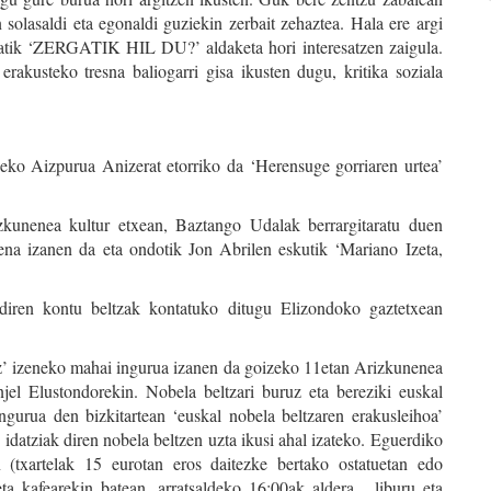
solasaldi eta egonaldi guziekin zerbait zehaztea. Hala ere argi
tik ‘ZERGATIK HIL DU?’ aldaketa hori interesatzen zaigula.
erakusteko tresna baliogarri gisa ikusten dugu, kritika soziala
Eneko Aizpurua Anizerat etorriko da ‘Herensuge gorriaren urtea’
izkunenea kultur etxean, Baztango Udalak berrargitaratu duen
ena izanen da eta ondotik Jon Abrilen eskutik ‘Mariano Izeta,
n diren kontu beltzak kontatuko ditugu Elizondoko gaztetxean
elaz’ izeneko mahai ingurua izanen da goizeko 11etan Arizkunenea
el Elustondorekin. Nobela beltzari buruz eta bereziki euskal
ngurua den bizkitartean ‘euskal nobela beltzaren erakusleihoa’
idatziak diren nobela beltzen uzta ikusi ahal izateko. Eguerdiko
 (txartelak 15 eurotan eros daitezke bertako ostatuetan edo
ta kafearekin batean, arratsaldeko 16:00ak aldera, liburu eta