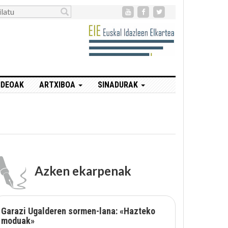
IDEOAK
ARTXIBOA
SINADURAK
Azken ekarpenak
Garazi Ugalderen sormen-lana: «Hazteko
moduak»