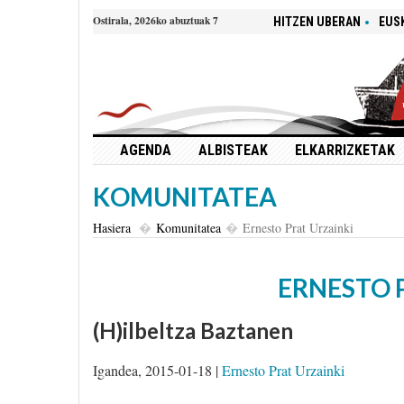
Ostirala, 2026ko abuztuak 7
HITZEN UBERAN
EUS
AGENDA
ALBISTEAK
ELKARRIZKETAK
KOMUNITATEA
Hasiera
Komunitatea
Ernesto Prat Urzainki
ERNESTO 
(H)ilbeltza Baztanen
Igandea, 2015-01-18 |
Ernesto Prat Urzainki