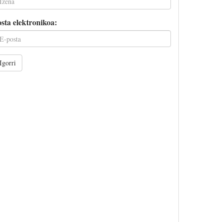
sta elektronikoa:
Igorri