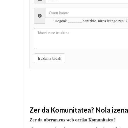
"Hegoak _______ banizkio, nirea izango zen" (
Idatzi
zure
iruzkina
Iruzkina bidali
Zer da Komunitatea? Nola izen
Zer da uberan.eus web orriko Komunitatea?