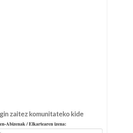
gin zaitez komunitateko kide
en-Abizenak / Elkartearen izena: