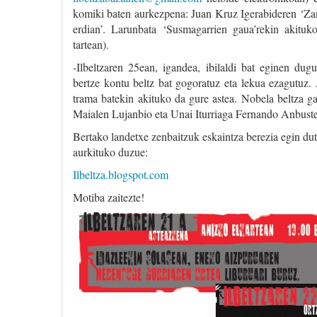
komiki baten aurkezpena: Juan Kruz Igerabideren ‘Za
erdian’. Larunbata ‘Susmagarrien gaua’rekin akituko
tartean).
-Ilbeltzaren 25ean, igandea, ibilaldi bat eginen du
bertze kontu beltz bat gogoratuz eta lekua ezagutuz.
trama batekin akituko da gure astea. Nobela beltza ga
Maialen Lujanbio eta Unai Iturriaga Fernando Anbustegi
Bertako landetxe zenbaitzuk eskaintza berezia egin du
aurkituko duzue:
Ilbeltza.blogspot.com
Motiba zaitezte!