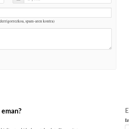
derrigorrezkoa, spam-aren kontra)
a eman?
E
Iz