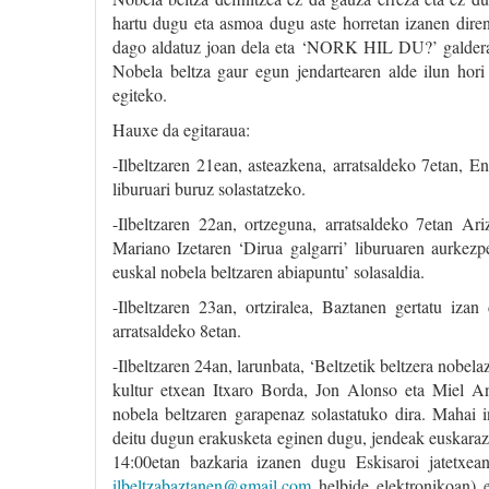
hartu dugu eta asmoa dugu aste horretan izanen diren 
dago aldatuz joan dela eta ‘NORK HIL DU?’ galdera
Nobela beltza gaur egun jendartearen alde ilun hori 
egiteko.
Hauxe da egitaraua:
-Ilbeltzaren 21ean, asteazkena, arratsaldeko 7etan, 
liburuari buruz solastatzeko.
-Ilbeltzaren 22an, ortzeguna, arratsaldeko 7etan Ar
Mariano Izetaren ‘Dirua galgarri’ liburuaren aurkezp
euskal nobela beltzaren abiapuntu’ solasaldia.
-Ilbeltzaren 23an, ortziralea, Baztanen gertatu iza
arratsaldeko 8etan.
-Ilbeltzaren 24an, larunbata, ‘Beltzetik beltzera nob
kultur etxean Itxaro Borda, Jon Alonso eta Miel Anj
nobela beltzaren garapenaz solastatuko dira. Mahai i
deitu dugun erakusketa eginen dugu, jendeak euskaraz 
14:00etan bazkaria izanen dugu Eskisaroi jatetxean
ilbeltzabaztanen@gmail.com
helbide elektronikoan) e