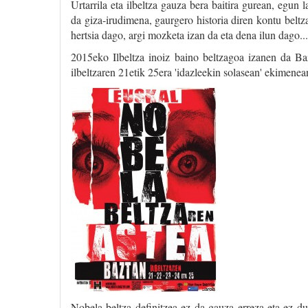
Urtarrila eta ilbeltza gauza bera baitira gurean, egu
da giza-irudimena, gaurgero historia diren kontu beltz
hertsia dago, argi mozketa izan da eta dena ilun dago...
2015eko Ilbeltza inoiz baino beltzagoa izanen da Baz
ilbeltzaren 21etik 25era 'idazleekin solasean' ekimenea
Nobela beltza definitzea ez da gauza erreza eta ez d