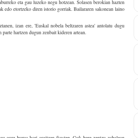
n laburreko eta gau luzeko negu hotzean. Solasen berokian hazten
ak edo etortzeko diren istorio gorriak. Bailararen sakonean laino
tanen, izan ere, 'Euskal nobela beltzaren astea' antolatu dugu
n parte hartzen dugun zenbait kideren artean.
ugu gure burua hori argitzen ikusten. Guk bere zentzu zabalean