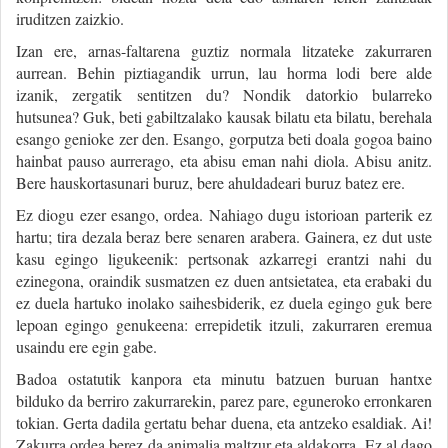
iruditzen zaizkio.
Izan ere, arnas-faltarena guztiz normala litzateke zakurraren
aurrean. Behin piztiagandik urrun, lau horma lodi bere alde
izanik, zergatik sentitzen du? Nondik datorkio bularreko
hutsunea? Guk, beti gabiltzalako kausak bilatu eta bilatu, berehala
esango genioke zer den. Esango, gorputza beti doala gogoa baino
hainbat pauso aurrerago, eta abisu eman nahi diola. Abisu anitz.
Bere hauskortasunari buruz, bere ahuldadeari buruz batez ere.
Ez diogu ezer esango, ordea. Nahiago dugu istorioan parterik ez
hartu; tira dezala beraz bere senaren arabera. Gainera, ez dut uste
kasu egingo ligukeenik: pertsonak azkarregi erantzi nahi du
ezinegona, oraindik susmatzen ez duen antsietatea, eta erabaki du
ez duela hartuko inolako saihesbiderik, ez duela egingo guk bere
lepoan egingo genukeena: errepidetik itzuli, zakurraren eremua
usaindu ere egin gabe.
Badoa ostatutik kanpora eta minutu batzuen buruan hantxe
bilduko da berriro zakurrarekin, parez pare, eguneroko erronkaren
tokian. Gerta dadila gertatu behar duena, eta antzeko esaldiak. Ai!
Zakurra ordea berez da animalia maltzur eta aldakorra. Ez al dago