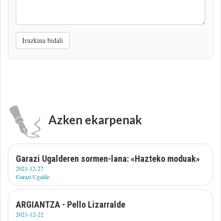
zure
iruzkina
Iruzkina bidali
Azken ekarpenak
Garazi Ugalderen sormen-lana: «Hazteko moduak»
2021-12-27
Garazi Ugalde
ARGIANTZA - Pello Lizarralde
2021-12-22