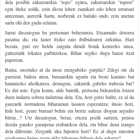
dela posible zakurrarekin “topo” egitea, zakurrarekin “tupust”
egin liteke soilik, ezin diozu lehen zaunkari edo lehen urratsari
antzeman, aurrerik hartu, norberak ez baitaki ondo zein unetan
sartu ohi den gudu-zelaian.
Jarrai diezaiogun ba pertsonari beherantza. Etxamuño dotorea
pasatua du, eta laster itxiko zaio ibilbidearen zirkulua. Hari
bezala, guri ere heldu zaigula dirudi botak kentzeko unea,
galtzetatik lokatza garbitzekoa. Bihar segiko dugu haren itzal
paperean.
Baina, moztuko al da inoiz etengabeko gurpila? Zilegi ote da
guretzat, bidera atera, buruarekin agurtu eta beste kamino bat
hautatzeko aholkatzea, demagun, zakurrik gabeko trabesia bat?
Ez dut uste. Egin kontu, alde batetik, pertsona bidearekin lotzen
duen indarra sobera indartsua dela. Eta, hori gutxi balitz, ez al da
gauzarik normalena biharamun lasaien esperantza: ilusio hori,
fede hori, geure buruari behin eta berriz saltzen diogun argudio
bitxia...? Utz diezaiogun, beraz, etxera pozik sartzen, pentsa
dezala gaurko garaipena erabatekoa dela, eta bihar dena izango
dela diferente. Zergatik uka hipotesi hori? Ez al dugu sinesten
gizakumea baino zazpi aldiz lehenago hiltzen dela zakurra?