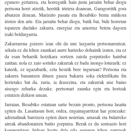
egunero gertatzea, eta horregatik hain justu jarraitu behar diogu
pertsona horri atzetik, herritik irtetera doanean, Garagorritik gora
abiatzen denean, Marizulo pasatu eta Besabiko benta mitikora
iristen den arte. Eta jarraitu behar diogu, batik bat, bide horretan
topatzen duelako zakurra, energiaz eta amorruz beteta dagoen
izaki beldurgarria.
Zakurrarena goizero izan ohi da une lazgarria pertsonarentzat,
sekula ez du lehen zaunkari aurre hartzeko dohainik izaten, eta ez
da esan beharrik hotzikara sortzen zaiola gorputzeko hainbat
zatitan; nola ez zaio sortuko zakurrak ez badu inongo loturarik: ez
katerik, ez ugazabarik, ezta hesirik bere inguruan? Pertsona eta
zakurra banantzen dituen gauza bakarra soka elektrifikatu fin
horietako bat da, zuria, ia ikusezina, eta zakurrak aise baino
aiseago zeharka dezake, pertsonari zaunka egin eta hortzak
estutzen dizkion unean.
Jarraian, Besabiko ostatuan sartu bezain pronto, pertsona lasaitu
egiten da. Lasaitasun hori, ordea, engainagarritzat har genezake:
adrenalinak baretzera egiten duen neurrian, arnasak eta bularreko
aireak abandonatzen baitio gorputza. Berak ez du sentsazio hori
konprenitzen: bidean hoztu dela edo asmaren lehen zantzuak