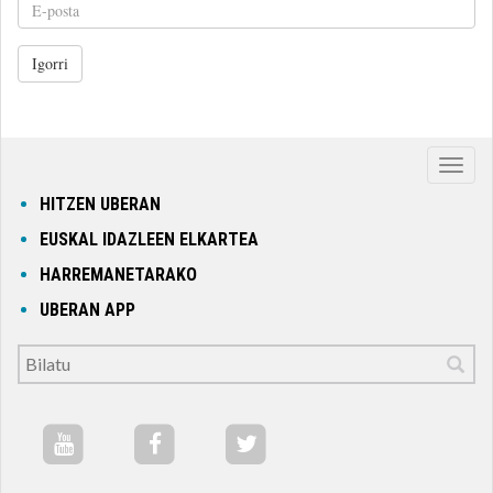
Igorri
Nabig
ireki
HITZEN UBERAN
edo
EUSKAL IDAZLEEN ELKARTEA
itxi
HARREMANETARAKO
UBERAN APP