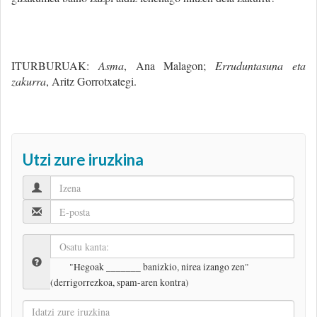
ITURBURUAK:
Asma
, Ana Malagon;
Erruduntasuna eta
zakurra
, Aritz Gorrotxategi.
Utzi zure iruzkina
"Hegoak _______ banizkio, nirea izango zen"
(derrigorrezkoa, spam-aren kontra)
Idatzi