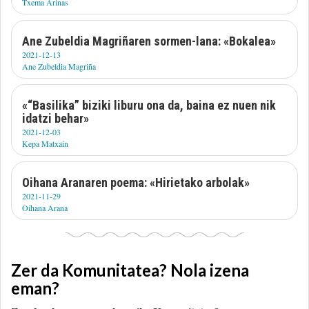
Txema Arinas
Ane Zubeldia Magriñaren sormen-lana: «Bokalea»
2021-12-13
Ane Zubeldia Magriña
«“Basilika” biziki liburu ona da, baina ez nuen nik
idatzi behar»
2021-12-03
Kepa Matxain
Oihana Aranaren poema: «Hirietako arbolak»
2021-11-29
Oihana Arana
Zer da Komunitatea? Nola izena
eman?