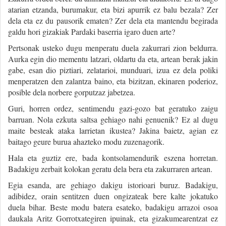
atarian etzanda, burumakur, eta bizi apurrik ez balu bezala? Zer
dela eta ez du pausorik ematen? Zer dela eta mantendu begirada
galdu hori gizakiak Pardaki baserria igaro duen arte?
Pertsonak usteko dugu menperatu duela zakurrari zion beldurra.
Aurka egin dio mementu latzari, oldartu da eta, artean berak jakin
gabe, esan dio piztiari, zelatarioi, munduari, izua ez dela poliki
menperatzen den zalantza baino, eta bizitzan, ekinaren poderioz,
posible dela norbere gorputzaz jabetzea.
Guri, horren ordez, sentimendu gazi-gozo bat geratuko zaigu
barruan. Nola ezkuta saltsa gehiago nahi genuenik? Ez al dugu
maite besteak ataka larrietan ikustea? Jakina baietz, agian ez
baitago geure burua ahazteko modu zuzenagorik.
Hala eta guztiz ere, bada kontsolamendurik eszena horretan.
Badakigu zerbait kolokan geratu dela bera eta zakurraren artean.
Egia esanda, are gehiago dakigu istorioari buruz. Badakigu,
adibidez, orain sentitzen duen ongizateak bere kalte jokatuko
duela bihar. Beste modu batera esateko, badakigu arrazoi osoa
daukala Aritz Gorrotxategiren ipuinak, eta gizakumearentzat ez