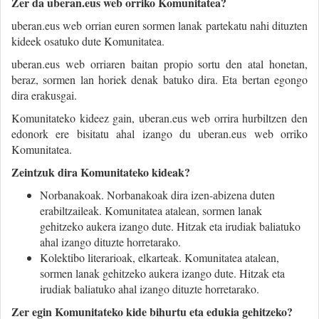
Zer da uberan.eus web orriko Komunitatea?
uberan.eus web orrian euren sormen lanak partekatu nahi dituzten
kideek osatuko dute Komunitatea.
uberan.eus web orriaren baitan propio sortu den atal honetan,
beraz, sormen lan horiek denak batuko dira. Eta bertan egongo
dira erakusgai.
Komunitateko kideez gain, uberan.eus web orrira hurbiltzen den
edonork ere bisitatu ahal izango du uberan.eus web orriko
Komunitatea.
Zeintzuk dira Komunitateko kideak?
Norbanakoak. Norbanakoak dira izen-abizena duten
erabiltzaileak. Komunitatea atalean, sormen lanak
gehitzeko aukera izango dute. Hitzak eta irudiak baliatuko
ahal izango dituzte horretarako.
Kolektibo literarioak, elkarteak. Komunitatea atalean,
sormen lanak gehitzeko aukera izango dute. Hitzak eta
irudiak baliatuko ahal izango dituzte horretarako.
Zer egin Komunitateko kide bihurtu eta edukia gehitzeko?