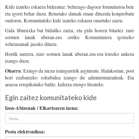
Kide izateko eskaera bideratuz: beherago dagoen formularioa bete
eta igorri behar duzu. Benetako datuak eman dituzula konprobatu
ondoren, Komunitateko kide izateko eskaera onartuko zaizu.
Gida liburuxka bat bidaliko zaizu, eta gida horren bitartez zure
sormen lanak uberan.eus orriko Komunitatera igotzeko
xehetasunak jasoko dituzu.
Hortik aurrera, zure sormen lanak uberan.eus-era lotzeko aukera
izango duzu.
Oharra
: Ezingo da mezu iraingarririk argitaratu. Halakoetan, post
hori ezabatzeko eskubidea izango du administratzaileak. Eta
arazoa errepikatuko balitz, kidetza etengo litzateke.
Egin zaitez komunitateko kide
Izen-Abizenak / Elkartearen izena:
Posta elektronikoa: