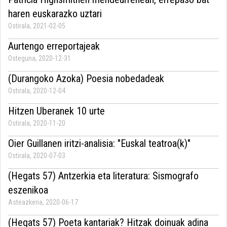
haren euskarazko uztari
Ostirala, 2021-02-05
Aurtengo erreportajeak
Osteguna, 2020-12-31
(Durangoko Azoka) Poesia nobedadeak
Ostirala, 2020-12-04
Hitzen Uberanek 10 urte
Ostirala, 2020-11-20
Oier Guillanen iritzi-analisia: "Euskal teatroa(k)"
Ostirala, 2020-07-03
(Hegats 57) Antzerkia eta literatura: Sismografo
eszenikoa
Asteazkena, 2020-06-17
(Hegats 57) Poeta kantariak? Hitzak doinuak adina