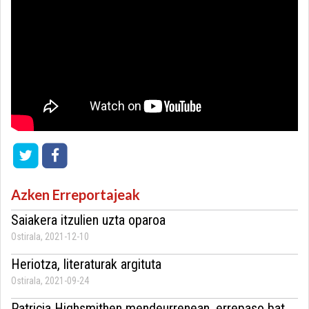
Azken Erreportajeak
Saiakera itzulien uzta oparoa
Ostirala, 2021-12-10
Heriotza, literaturak argituta
Ostirala, 2021-09-24
Patricia Highsmithen mendeurrenean, errepaso bat