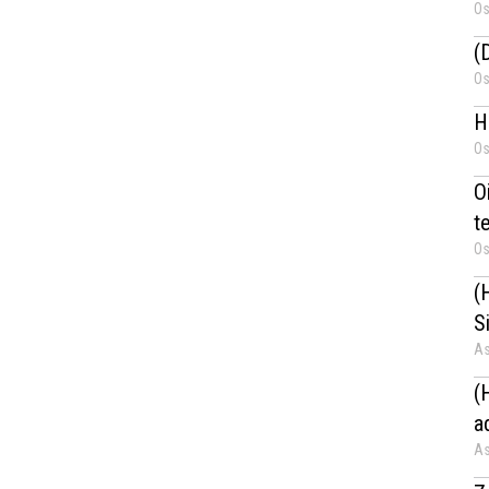
Os
(
Os
H
Os
Oi
t
Os
(
S
As
(
a
As