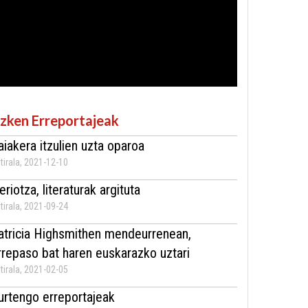
zken Erreportajeak
aiakera itzulien uzta oparoa
tirala, 2021-12-10
eriotza, literaturak argituta
tirala, 2021-09-24
atricia Highsmithen mendeurrenean,
rrepaso bat haren euskarazko uztari
tirala, 2021-02-05
urtengo erreportajeak