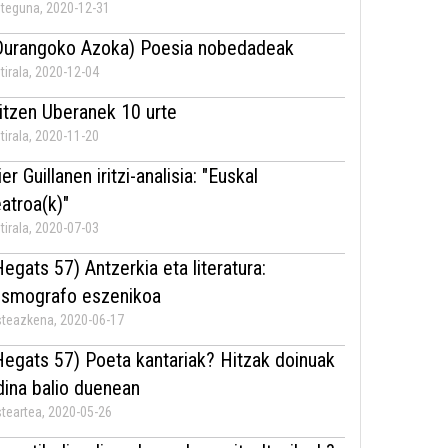
teguna, 2020-12-31
Durangoko Azoka) Poesia nobedadeak
tirala, 2020-12-04
itzen Uberanek 10 urte
tirala, 2020-11-20
er Guillanen iritzi-analisia: "Euskal
eatroa(k)"
tirala, 2020-07-03
Hegats 57) Antzerkia eta literatura:
ismografo eszenikoa
teazkena, 2020-06-17
Hegats 57) Poeta kantariak? Hitzak doinuak
dina balio duenean
teartea, 2020-05-26