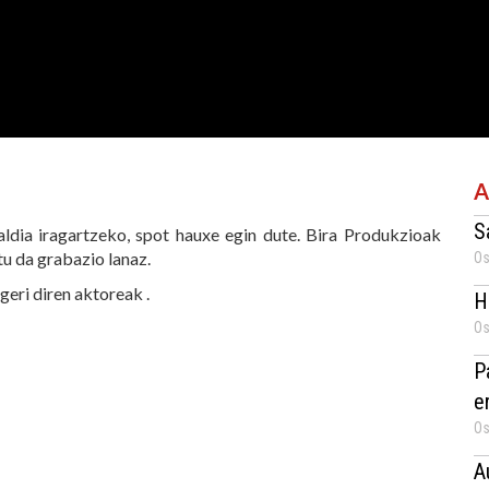
A
S
aldia iragartzeko, spot hauxe egin dute. Bira Produkzioak
tu da grabazio lanaz.
Os
eri diren aktoreak .
H
Os
P
e
Os
A