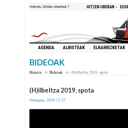
Ostirala, 2026ko abuztuak 7
HITZEN UBERAN
EUS
AGENDA
ALBISTEAK
ELKARRIZKETAK
BIDEOAK
Hasiera
Bideoak
(H)ilbeltza 2019, spota
(H)ilbeltza 2019, spota
Osteguna, 2018-12-27