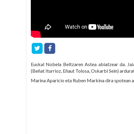
Euskal Nobela Beltzaren Astea abiatzear da. Jai
(Beñat Iturrioz, Eñaut Tolosa, Oskarbi Sein) ardura
Marina Aparicio eta Ruben Markina dira spotean ag