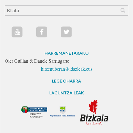
HARREMANETARAKO
Oier Guillan & Danele Sarriugarte
hitzenuberan@idazleak.eus
LEGE OHARRA
LAGUNTZAILEAK