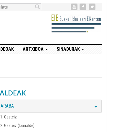
IDEOAK
ARTXIBOA
SINADURAK
TALDEAK
ARABA
1. Gasteiz
2. Gasteiz (Iparralde)