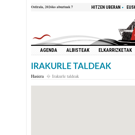
Ostirala, 2026ko abuztuak 7
HITZEN UBERAN
EUS
AGENDA
ALBISTEAK
ELKARRIZKETAK
IRAKURLE TALDEAK
Hasiera
Irakurle taldeak