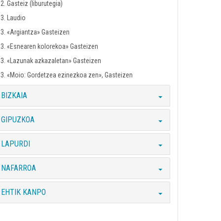
2. Gasteiz (liburutegia)
3. Laudio
3. «Argiantza» Gasteizen
3. «Esnearen kolorekoa» Gasteizen
3. «Lazunak azkazaletan» Gasteizen
3. «Moio: Gordetzea ezinezkoa zen», Gasteizen
BIZKAIA
GIPUZKOA
LAPURDI
NAFARROA
EHTIK KANPO