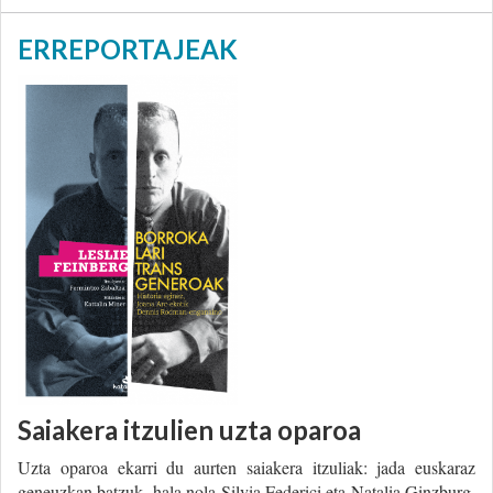
ERREPORTAJEAK
Saiakera itzulien uzta oparoa
Uzta oparoa ekarri du aurten saiakera itzuliak: jada euskaraz
geneuzkan batzuk, hala nola Silvia Federici eta Natalia Ginzburg,