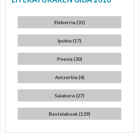
Eleberria (31)
Ipuina (17)
Poesia (30)
Antzerkia (4)
Saiakera (27)
Bestelakoak (129)