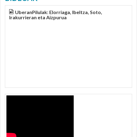
UberanPilulak: Elorriaga, Ibeltza, Soto,
Irakurrieran eta Aizpurua