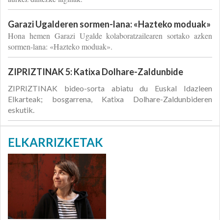
Garazi Ugalderen sormen-lana: «Hazteko moduak»
Hona hemen Garazi Ugalde kolaboratzailearen sortako azken
sormen-lana: «Hazteko moduak».
ZIPRIZTINAK 5: Katixa Dolhare-Zaldunbide
ZIPRIZTINAK bideo-sorta abiatu du Euskal Idazleen
Elkarteak; bosgarrena, Katixa Dolhare-Zaldunbideren
eskutik.
ELKARRIZKETAK