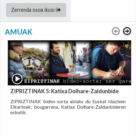
Zerrenda osoa ikusi
AMUAK
ZIPRIZTINAK 5: Katixa Dolhare-Zaldunbide
ZIPRIZTINAK bideo-sorta abiatu du Euskal Idazleen
Elkarteak; bosgarrena, Katixa Dolhare-Zaldunbideren
eskutik.