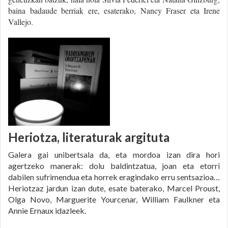
baina badaude berriak ere, esaterako, Nancy Fraser eta Irene
Vallejo.
Heriotza, literaturak argituta
Galera gai unibertsala da, eta mordoa izan dira hori
agertzeko manerak: dolu baldintzatua, joan eta etorri
dabilen sufrimendua eta horrek eragindako erru sentsazioa…
Heriotzaz jardun izan dute, esate baterako, Marcel Proust,
Olga Novo, Marguerite Yourcenar, William Faulkner eta
Annie Ernaux idazleek.