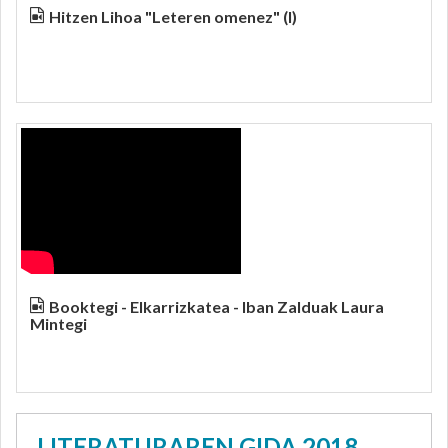
Hitzen Lihoa "Leteren omenez" (I)
Booktegi - Elkarrizkatea - Iban Zalduak Laura
Mintegi
LITERATURAREN GIDA 2018