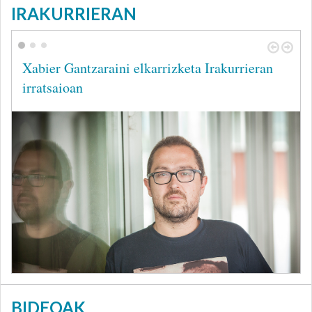
IRAKURRIERAN
Xabier Gantzaraini elkarrizketa Irakurrieran
irratsaioan
BIDEOAK