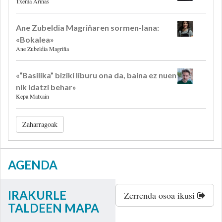
Txema Arinas
Ane Zubeldia Magriñaren sormen-lana:
«Bokalea»
Ane Zubeldia Magriña
«“Basilika” biziki liburu ona da, baina ez nuen
nik idatzi behar»
Kepa Matxain
Zaharragoak
AGENDA
IRAKURLE
Zerrenda osoa ikusi
TALDEEN MAPA