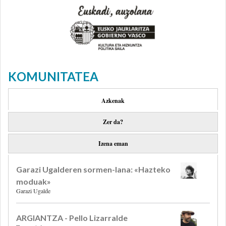
KOMUNITATEA
Azkenak
Zer da?
Izena eman
Garazi Ugalderen sormen-lana: «Hazteko
moduak»
Garazi Ugalde
ARGIANTZA - Pello Lizarralde