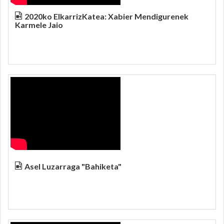
2020ko ElkarrizKatea: Xabier Mendigurenek
Karmele Jaio
Asel Luzarraga "Bahiketa"