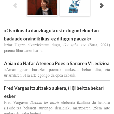
«Oso ikusita dauzkagula uste dugun lekuetan
badaude oraindik ikusi ez ditugun gauzak»
Itziar Ugarte elkarrizketatu dugu,
Gu gabe ere
(Susa, 2021)
poema-liburuaren harira.
Abian da Nafar Ateneoa Poesia Sariaren VI. edizioa
«Ama» gaiari buruzko poemak aurkeztu behar dira, eta
urtarrilaren 31ra arte egongo da epea zabalik.
Fred Vargas itzultzeko aukera, (H)ilbeltza bekari
esker
Fred Vargasen
Debout les morts
eleberria itzultzea du helburu
(H)ilbeltza bekaren aurtengo deialdiak; martxoaren 25era arte
aurkez daitezke laginak.