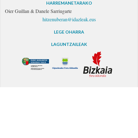
HARREMANETARAKO
Oier Guillan & Danele Sarriugarte
hitzenuberan@idazleak.eus
LEGE OHARRA
LAGUNTZAILEAK