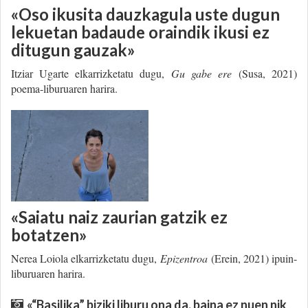
«Oso ikusita dauzkagula uste dugun
lekuetan badaude oraindik ikusi ez
ditugun gauzak»
Itziar Ugarte elkarrizketatu dugu,
Gu gabe ere
(Susa, 2021)
poema-liburuaren harira.
«Saiatu naiz zaurian gatzik ez
botatzen»
Nerea Loiola elkarrizketatu dugu,
Epizentroa
(Erein, 2021) ipuin-
liburuaren harira.
«“Basilika” biziki liburu ona da, baina ez nuen nik