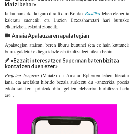
idatzi behar»
Ia lau hamarkada igaro dira Itxaro Bordak
Basilika
lehen eleberria
kaleratu zuenetik, eta Luzien Etxezaharretari hari buruzko
elkarrizketa eskaini zionetik.
Amaia Apalauzaren apalategian
Apalategian atalean, beren liburu kuttunei (eta ez hain kuttunei)
buruz galdetuko diegu idazle eta itzultzaileei hilean behin.
«Ez zait interesatzen Superman baten bizitza
kontatzen duen ezer»
Profeten iruzurra
(Maiatz) da Amaiur Epherren lehen literatur
lana, eta artefaktu hibrido bezala aurkeztu du –antzerkia, poesia
edota saiakera printzak ditu, gehien eleberrira hurbiltzen bada
ere–.