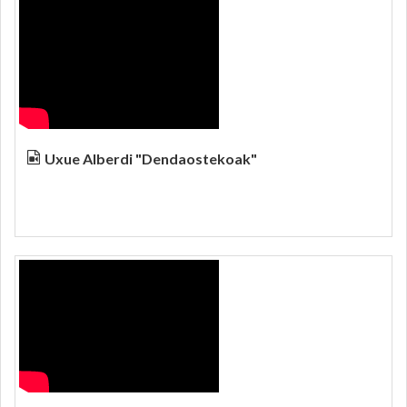
Uxue Alberdi "Dendaostekoak"