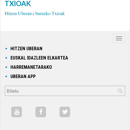
TXIOAK
Hitzen Uberan-i buruzko Txioak
Nabig
ireki
HITZEN UBERAN
edo
EUSKAL IDAZLEEN ELKARTEA
itxi
HARREMANETARAKO
UBERAN APP