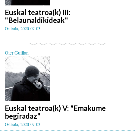
Euskal teatroa(k) III:
"Belaunaldikideak"
Ostirala, 2020-07-03
Oier Guillan
Euskal teatroa(k) V: "Emakume
begiradaz"
Ostirala, 2020-07-03