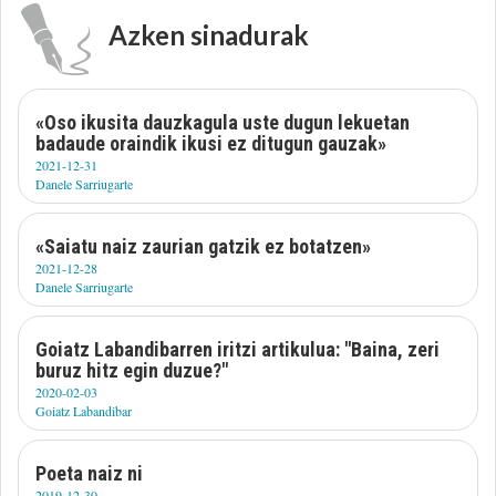
Azken sinadurak
«Oso ikusita dauzkagula uste dugun lekuetan
badaude oraindik ikusi ez ditugun gauzak»
2021-12-31
Danele Sarriugarte
«Saiatu naiz zaurian gatzik ez botatzen»
2021-12-28
Danele Sarriugarte
Goiatz Labandibarren iritzi artikulua: "Baina, zeri
buruz hitz egin duzue?"
2020-02-03
Goiatz Labandibar
Poeta naiz ni
2019-12-30