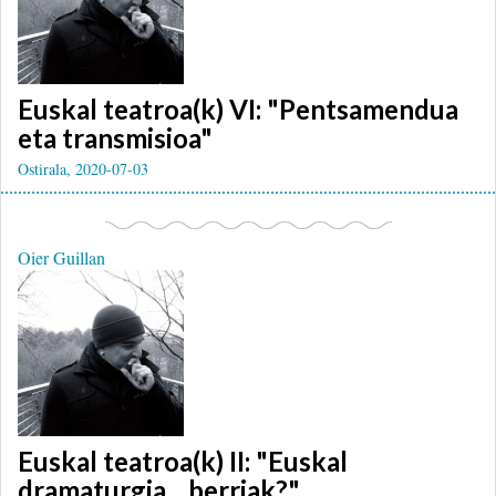
Euskal teatroa(k) VI: "Pentsamendua
eta transmisioa"
Ostirala, 2020-07-03
Oier Guillan
Euskal teatroa(k) II: "Euskal
dramaturgia... berriak?"