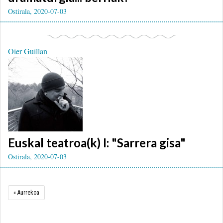
Ostirala, 2020-07-03
Oier Guillan
Euskal teatroa(k) I: "Sarrera gisa"
Ostirala, 2020-07-03
« Aurrekoa