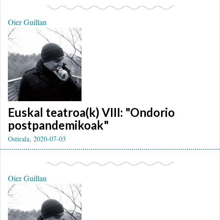
Oier Guillan
Euskal teatroa(k) VIII: "Ondorio
postpandemikoak"
Ostirala, 2020-07-03
Oier Guillan