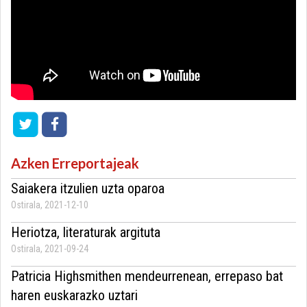
Azken Erreportajeak
Saiakera itzulien uzta oparoa
Ostirala, 2021-12-10
Heriotza, literaturak argituta
Ostirala, 2021-09-24
Patricia Highsmithen mendeurrenean, errepaso bat
haren euskarazko uztari