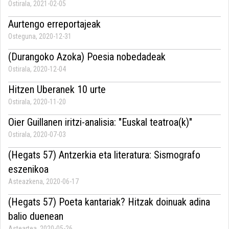
Ostirala, 2021-02-05
Aurtengo erreportajeak
Osteguna, 2020-12-31
(Durangoko Azoka) Poesia nobedadeak
Ostirala, 2020-12-04
Hitzen Uberanek 10 urte
Ostirala, 2020-11-20
Oier Guillanen iritzi-analisia: "Euskal teatroa(k)"
Ostirala, 2020-07-03
(Hegats 57) Antzerkia eta literatura: Sismografo
eszenikoa
Asteazkena, 2020-06-17
(Hegats 57) Poeta kantariak? Hitzak doinuak adina
balio duenean
Asteartea, 2020-05-26