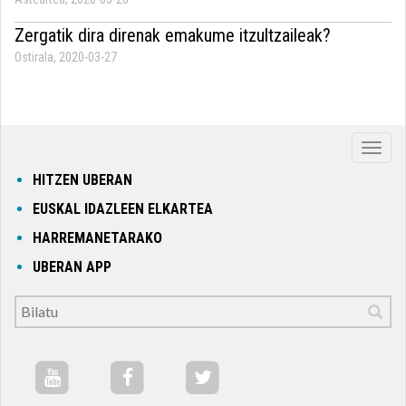
Zergatik dira direnak emakume itzultzaileak?
Ostirala, 2020-03-27
Nabig
ireki
HITZEN UBERAN
edo
EUSKAL IDAZLEEN ELKARTEA
itxi
HARREMANETARAKO
UBERAN APP