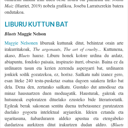
Maiz
(Harriet, 2019) nobela grafikoa, Joseba Larratxerekin batera
ondutakoa.
LIBURU KUTTUN BAT
Maggie Nelson
Bluets
Maggie Nelsonen
liburuak kuttunak ditut, behintzat orain arte
irakurritakoak,
The argonauts
,
The art of cruelty
... Kuttunena,
akaso,
Bluets
hauxe. Liburu honek kolore urdina du ardatz,
abiapuntu, fondoko paisaia, inspirazio iturri, obsesio. Baina ez da
urdinaren tasun eta kerien zerrenda aspergarri bat, urdinaren
jonkiek soilik gozatzekoa, ez, horixe. Sailkatu nahi izanez gero,
esan liteke 240 testu-pusketaz osatua dagoen saiakera liriko bat
dela. Dena den, zertarako sailkatu. Gustuko dut amodioaz eta
minaz hausnartzen duen moduagatik. Hausturak, galerak eta
hutsuneak esploratzen dituelako ezusteko bide literarioetatik.
Egileak berak sakonean sentitu duena trebetasunez gurutzatzen
duelako gogoeta intelektual argiarekin. Ideien eztanda eta
ugaritasuna, ñabarduraren aldeko apustua eta etengabeko
dardarizoa aurkitzen ditut irakurtzen dudan aldiro. (
Bluets