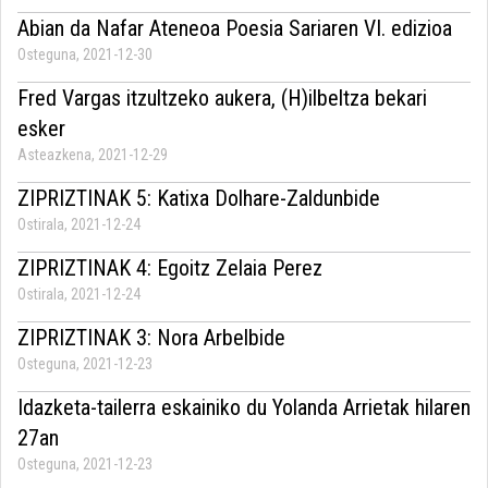
Abian da Nafar Ateneoa Poesia Sariaren VI. edizioa
Osteguna, 2021-12-30
Fred Vargas itzultzeko aukera, (H)ilbeltza bekari
esker
Asteazkena, 2021-12-29
ZIPRIZTINAK 5: Katixa Dolhare-Zaldunbide
Ostirala, 2021-12-24
ZIPRIZTINAK 4: Egoitz Zelaia Perez
Ostirala, 2021-12-24
ZIPRIZTINAK 3: Nora Arbelbide
Osteguna, 2021-12-23
Idazketa-tailerra eskainiko du Yolanda Arrietak hilaren
27an
Osteguna, 2021-12-23