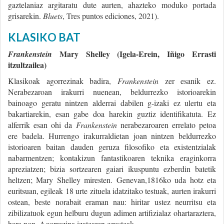
gaztelaniaz argitaratu dute aurten, ahazteko moduko portada
grisarekin.
Bluets
, Tres puntos ediciones, 2021).
KLASIKO BAT
Mary Shelley (Igela-Erein, Iñigo Errasti
Frankenstein
itzultzailea)
Klasikoak agorrezinak badira,
Frankenstein
zer esanik ez.
Nerabezaroan irakurri nuenean, beldurrezko istorioarekin
bainoago geratu nintzen alderrai dabilen g-izaki ez ulertu eta
bakartiarekin, esan gabe doa harekin guztiz identifikatuta. Ez
alferrik esan ohi da
Frankenstein
nerabezaroaren errelato petoa
ere badela. Hurrengo irakurraldietan joan nintzen beldurrezko
istorioaren baitan dauden geruza filosofiko eta existentzialak
nabarmentzen; kontakizun fantastikoaren teknika eraginkorra
apreziatzen; bizia sortzearen gaiari ikuspuntu ezberdin batetik
heltzen; Mary Shelley miresten. Genevan,1816ko uda hotz eta
euritsuan, egileak 18 urte zituela idatzitako testuak, aurten irakurri
ostean, beste norabait eraman nau: hiritar ustez neurritsu eta
zibilizatuok egun helburu dugun adimen artifizialaz ohartaraztera,
hara non. Agorrezina izatearen ezusteak.