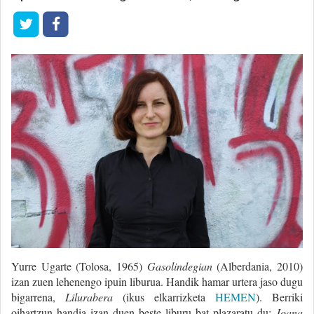
Yurre Ugarte (Tolosa, 1965)
Gasolindegian
(Alberdania, 2010)
izan zuen lehenengo ipuin liburua. Handik hamar urtera jaso dugu
bigarrena,
Lilurabera
(ikus elkarrizketa
HEMEN
). Berriki
oihartzun handia izan duen beste liburu bat plazaratu du:
Joana