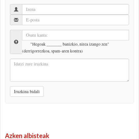
"Hegoak _______ banizkio, nirea izango zen"
(derrigorrezkoa, spam-aren kontra)
Idatzi
zure
iruzkina
Iruzkina bidali
Azken albisteak