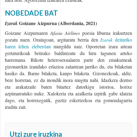
NOBEDADE BAT
Goizane Aizpurua (Alberdania, 2021)
Izarak
Goizane Aizpuruaren
Afasia Airlines
poesia liburua irakurtzen
gozatu nuen. Oraingoan, argitaratu berria den
Izarak
deituriko
haren lehen eleberrian
murgildu naiz. Oporretan izara artean
gertaturikoak betirako baldintzatu du hiru lagunen arteko
harremana. Bikote heterosexualaren parte den emakumeak
gizonarekin izandako erlazioa zalantzan jarriko du, eta bilaketan
hasiko da. Barne bilaketa, kanpo bilaketa. Gizonezkoak, aldiz,
bere horretan, ez du inondik inora mugitu nahi. Idazkera dentso
eta arakatzaile baten bitartez datorkigu istorioa, horixe
azpimarratuko nuke. Xalokeria eta azalkeria izpirik gabe idatzia
dago, eta horrexegatik, guztiz eskertzekoa eta gomendagarria
iruditu zait.
Utzi zure iruzkina