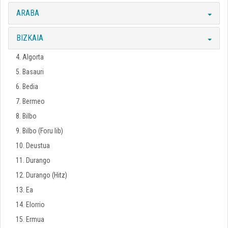
ARABA
BIZKAIA
4. Algorta
5. Basauri
6. Bedia
7. Bermeo
8. Bilbo
9. Bilbo (Foru lib)
10. Deustua
11. Durango
12. Durango (Hitz)
13. Ea
14. Elorrio
15. Ermua