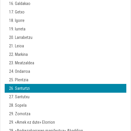
16. Galdakao
17. Getxo
18. Igorre
19. Iurreta
20. Larrabetzu
21. Leioa
22. Markina
23. Meatzaldea
24. Ondarroa
25. Plentzia
26. Santurtzi
27. Santutxu
28. Sopela
29. Zornotza
29. «Amek ez dute» Elorrion
29. «Andrezaharraren manifestua» Abadiñon