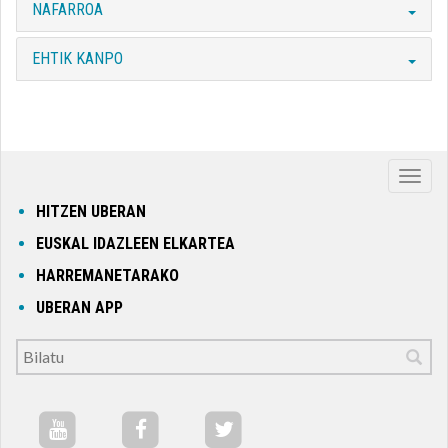
NAFARROA
EHTIK KANPO
Nabig
ireki
HITZEN UBERAN
edo
EUSKAL IDAZLEEN ELKARTEA
itxi
HARREMANETARAKO
UBERAN APP