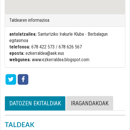
Taldearen informazioa
antolatzailea:
Santurtziko Irakurle Kluba - Berbalagun
egitasmoa
telefonoa:
678 422 573 / 678 626 567
eposta:
ezkerraldea@aek.eus
webgunea:
www.ezkerraldea.blogspot.com
DATOZEN EKITALDIAK
IRAGANDAKOAK
TALDEAK