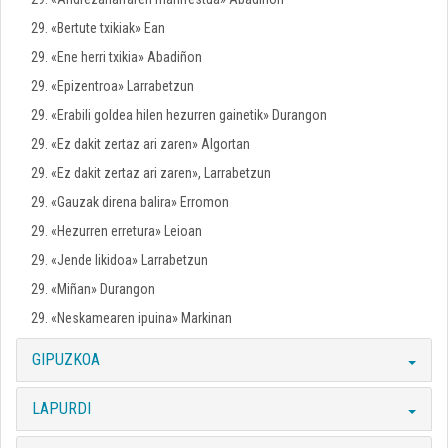
29. «Bertute txikiak» Ean
29. «Ene herri txikia» Abadiñon
29. «Epizentroa» Larrabetzun
29. «Erabili goldea hilen hezurren gainetik» Durangon
29. «Ez dakit zertaz ari zaren» Algortan
29. «Ez dakit zertaz ari zaren», Larrabetzun
29. «Gauzak direna balira» Erromon
29. «Hezurren erretura» Leioan
29. «Jende likidoa» Larrabetzun
29. «Miñan» Durangon
29. «Neskamearen ipuina» Markinan
GIPUZKOA
LAPURDI